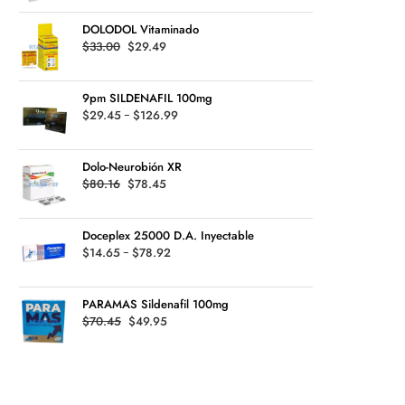
precios:
$135.99
DOLODOL Vitaminado
desde
Original
Current
$
33.00
$
29.49
$24.64
price
price
hasta
was:
is:
$119.94
9pm SILDENAFIL 100mg
$33.00.
$29.49.
Rango
$
29.45
-
$
126.99
de
precios:
Dolo-Neurobión XR
desde
Original
Current
$
80.16
$
78.45
$29.45
price
price
hasta
was:
is:
$126.99
Doceplex 25000 D.A. Inyectable
$80.16.
$78.45.
Rango
$
14.65
-
$
78.92
de
precios:
PARAMAS Sildenafil 100mg
desde
Original
Current
$
70.45
$
49.95
$14.65
price
price
hasta
was:
is:
$78.92
$70.45.
$49.95.