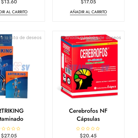
$
13.60
V
$
17.05
a
l
IR AL CARRITO
AÑADIR AL CARRITO
o
r
a
d
o
e
n
 a la lista de deseos
Añadir a la lista de deseos
0
d
e
5
RTRIKING
Cerebrofos NF
itaminado
Cápsulas
$
27.05
V
$
20.45
a