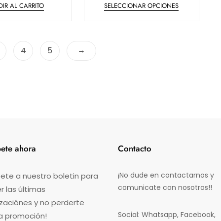
IR AL CARRITO
SELECCIONAR OPCIONES
o
precios:
producto
r
desde
a
tiene
d
$14.65
o
múltiples
e
hasta
n
variantes.
$78.92
0
→
4
5
d
Las
e
opciones
5
se
pueden
elegir
en
la
página
de
bete ahora
Contacto
producto
¡No dude en contactarnos y
ete a nuestro boletin para
comunicate con nosotros!!
 las últimas
izaciónes y no perderte
Social: Whatsapp, Facebook,
a promoción!