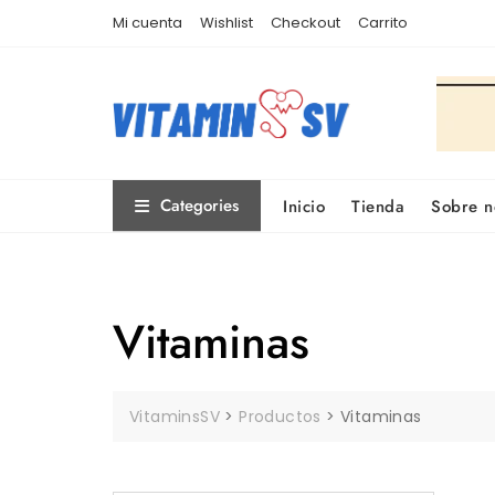
Skip
Mi cuenta
Wishlist
Checkout
Carrito
to
content
Categories
Inicio
Tienda
Sobre n
Vitaminas
VitaminsSV
>
Productos
>
Vitaminas