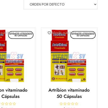
 a la lista de deseos
Añadir a la lista de deseos
ion vitaminado
Artribion vitaminado
 Cápsulas
50 Cápsulas