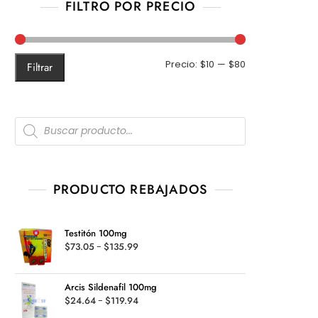
FILTRO POR PRECIO
Precio
Precio
Precio:
$10
—
$80
Filtrar
mínimo
máximo
Products
search
PRODUCTO REBAJADOS
Testitón 100mg
Rango
$
73.05
-
$
135.99
de
precios:
Arcis Sildenafil 100mg
desde
Rango
$
24.64
-
$
119.94
$73.05
de
hasta