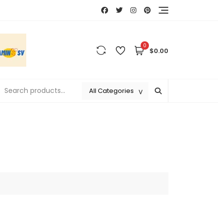
0
$0.00