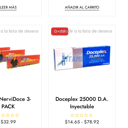
l
LEER MÁS
AÑADIR AL CARRITO
o
r
a
d
o
e
n
 a la lista de deseos
Añadir a la lista de deseos
Oferta!
0
d
e
5
NerviDoce 3-
Doceplex 25000 D.A.
PACK
Inyectable
Rango
$
32.99
$
14.65
V
-
$
78.92
a
de
Este
l