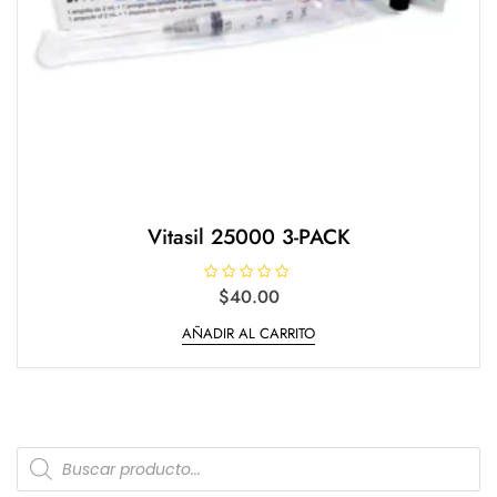
Vitasil 25000 3-PACK
V
$
40.00
a
l
AÑADIR AL CARRITO
o
r
a
d
o
e
n
0
d
Products
e
5
search