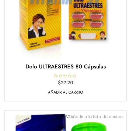
Dolo ULTRAESTRES 80 Cápsulas
V
$
27.20
a
l
AÑADIR AL CARRITO
o
r
a
d
o
e
n
Añadir a la lista de deseos
0
d
e
5