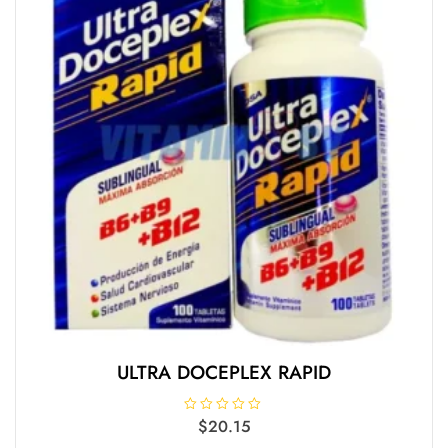
ULTRA DOCEPLEX RAPID
V
$
20.15
a
l