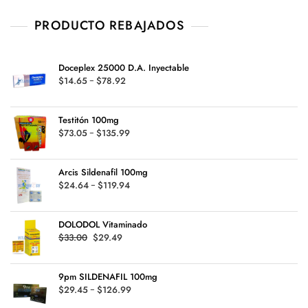
PRODUCTO REBAJADOS
Doceplex 25000 D.A. Inyectable
Rango
$
14.65
-
$
78.92
de
precios:
Testitón 100mg
desde
Rango
$
73.05
-
$
135.99
$14.65
de
hasta
precios:
$78.92
Arcis Sildenafil 100mg
desde
Rango
$
24.64
-
$
119.94
$73.05
de
hasta
precios:
$135.99
DOLODOL Vitaminado
desde
Original
Current
$
33.00
$
29.49
$24.64
price
price
hasta
was:
is:
$119.94
9pm SILDENAFIL 100mg
$33.00.
$29.49.
Rango
$
29.45
-
$
126.99
de