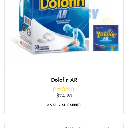
Dolofin AR
V
$
24.95
a
l
AÑADIR AL CARRITO
o
r
a
d
o
e
n