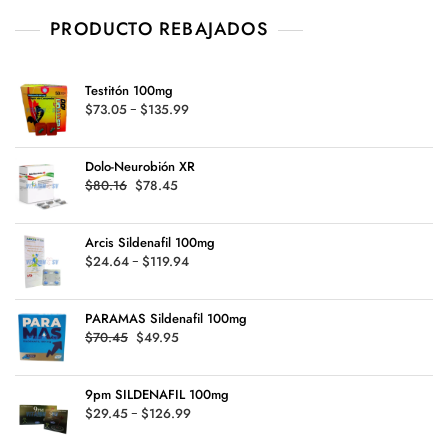
PRODUCTO REBAJADOS
Testitón 100mg
Rango
$
73.05
-
$
135.99
de
precios:
Dolo-Neurobión XR
desde
Original
Current
$
80.16
$
78.45
$73.05
price
price
hasta
was:
is:
$135.99
Arcis Sildenafil 100mg
$80.16.
$78.45.
Rango
$
24.64
-
$
119.94
de
precios:
PARAMAS Sildenafil 100mg
desde
Original
Current
$
70.45
$
49.95
$24.64
price
price
hasta
was:
is:
$119.94
9pm SILDENAFIL 100mg
$70.45.
$49.95.
Rango
$
29.45
-
$
126.99
de