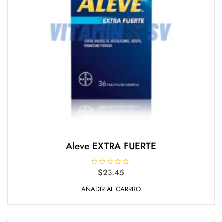
Aleve EXTRA FUERTE
V
$
23.45
a
l
AÑADIR AL CARRITO
o
r
a
d
o
e