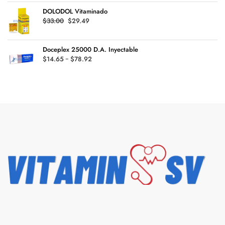
precios:
DOLODOL Vitaminado
desde
Original
Current
$
33.00
$
29.49
$29.45
price
price
hasta
was:
is:
$126.99
Doceplex 25000 D.A. Inyectable
$33.00.
$29.49.
Rango
$
14.65
-
$
78.92
de
precios:
desde
$14.65
hasta
$78.92