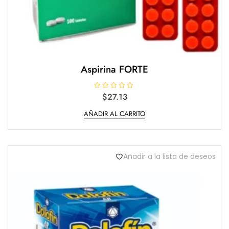
Aspirina FORTE
V
$
27.13
a
l
AÑADIR AL CARRITO
o
r
a
d
o
e
n
Añadir a la lista de deseos
0
d
e
5