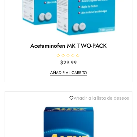
Acetaminofen MK TWO-PACK
V
$
29.99
a
l
AÑADIR AL CARRITO
o
r
a
d
o
e
n
Añadir a la lista de deseos
0
d
e
5