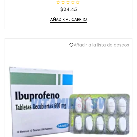
V
$
24.45
a
l
AÑADIR AL CARRITO
o
r
a
d
o
e
n
Añadir a la lista de deseos
0
d
e
5