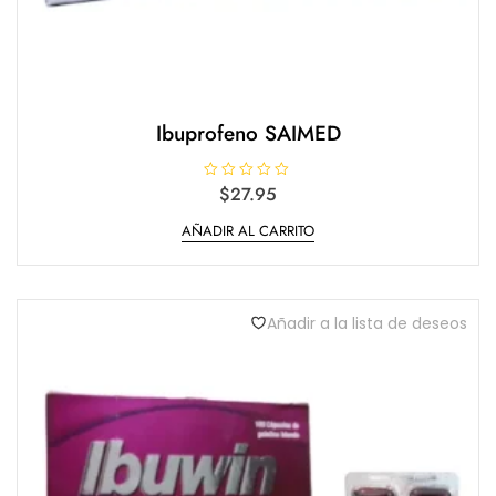
Ibuprofeno SAIMED
V
$
27.95
a
l
AÑADIR AL CARRITO
o
r
a
d
o
e
n
Añadir a la lista de deseos
0
d
e
5