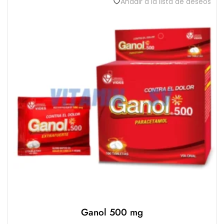
Añadir a la lista de deseos
0
d
e
5
Ganol 500 mg