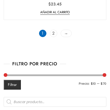
V
$
23.45
a
l
AÑADIR AL CARRITO
o
r
a
d
o
e
n
→
1
2
0
d
e
5
FILTRO POR PRECIO
Pr
Pr
Precio:
$10
—
$70
Filtrar
m
m
Products
search