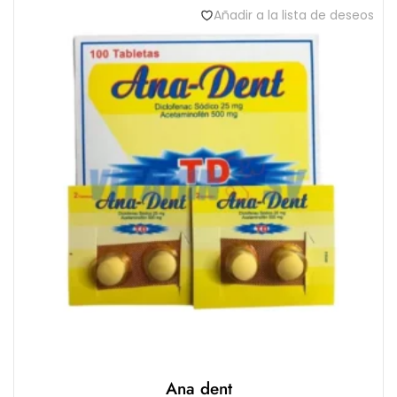
n
Añadir a la lista de deseos
0
d
e
5
Ana dent