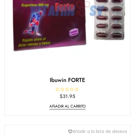
Ibuwin FORTE
V
$
31.95
a
l
AÑADIR AL CARRITO
o
r
a
d
o
e
n
Añadir a la lista de deseos
0
d