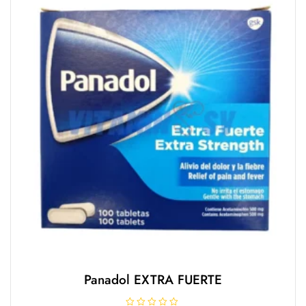
e
5
Panadol EXTRA FUERTE