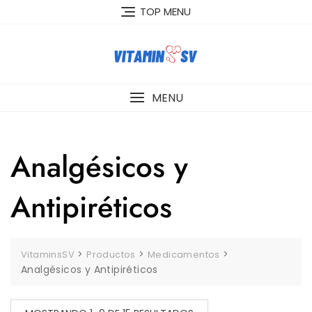
Skip
TOP MENU
to
content
MENU
Analgésicos y
Antipiréticos
>
>
>
VitaminsSV
Productos
Medicamentos
Analgésicos y Antipiréticos