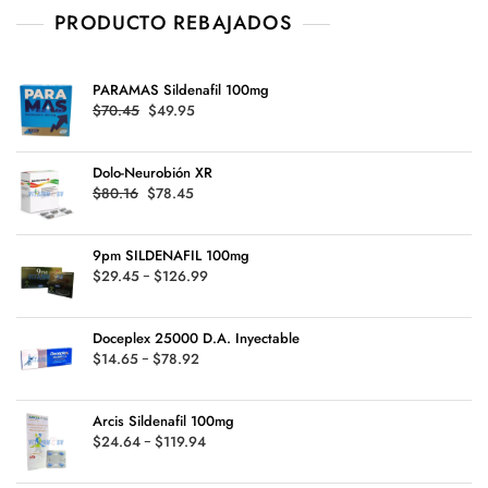
PRODUCTO REBAJADOS
PARAMAS Sildenafil 100mg
Original
Current
$
70.45
$
49.95
price
price
was:
is:
Dolo-Neurobión XR
$70.45.
$49.95.
Original
Current
$
80.16
$
78.45
price
price
was:
is:
9pm SILDENAFIL 100mg
$80.16.
$78.45.
Rango
$
29.45
-
$
126.99
de
precios:
Doceplex 25000 D.A. Inyectable
desde
Rango
$
14.65
-
$
78.92
$29.45
de
hasta
precios:
$126.99
Arcis Sildenafil 100mg
desde
Rango
$
24.64
-
$
119.94
$14.65
de
hasta
precios: