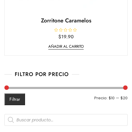
Zorritone Caramelos
V
$
19.90
a
l
AÑADIR AL CARRITO
o
r
a
d
o
e
n
0
FILTRO POR PRECIO
d
e
5
Pr
Pr
Precio:
$10
—
$20
Filtrar
m
m
Products
search