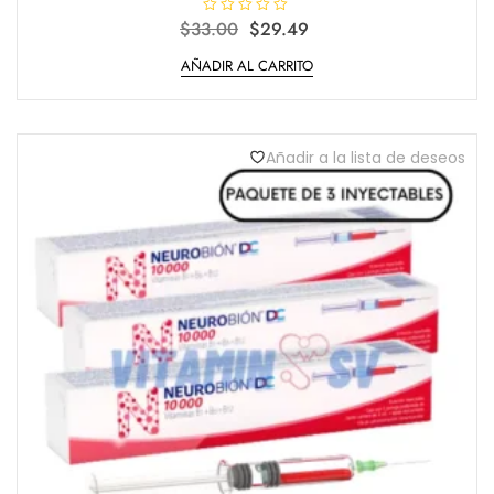
Original
Current
$
33.00
V
$
29.49
a
price
price
l
AÑADIR AL CARRITO
o
was:
is:
r
$33.00.
$29.49.
a
d
o
e
n
Añadir a la lista de deseos
0
d
e
5