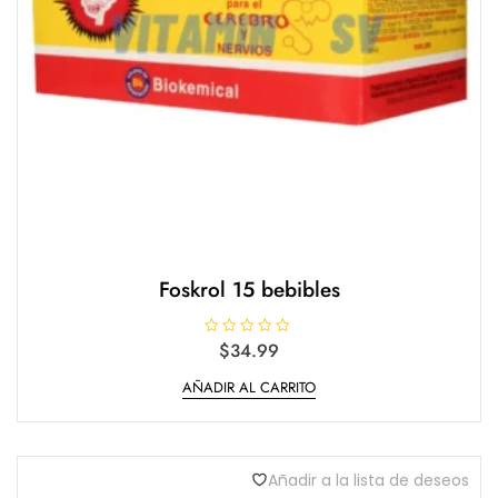
Foskrol 15 bebibles
V
$
34.99
a
l
AÑADIR AL CARRITO
o
r
a
d
o
e
n
Añadir a la lista de deseos
0
d