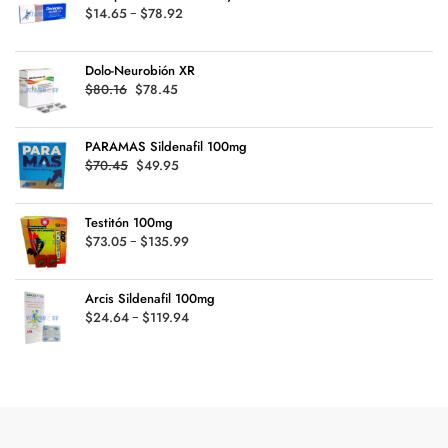
Rango
$
14.65
-
$
78.92
de
precios:
Dolo-Neurobión XR
desde
Original
Current
$
80.16
$
78.45
$14.65
price
price
hasta
was:
is:
$78.92
PARAMAS Sildenafil 100mg
$80.16.
$78.45.
Original
Current
$
70.45
$
49.95
price
price
was:
is:
Testitón 100mg
$70.45.
$49.95.
Rango
$
73.05
-
$
135.99
de
precios:
Arcis Sildenafil 100mg
desde
Rango
$
24.64
-
$
119.94
$73.05
de
hasta
precios:
$135.99
desde
$24.64
hasta
$119.94