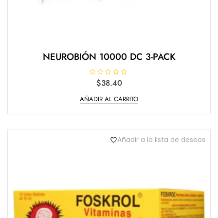
NEUROBIÓN 10000 DC 3-PACK
V
$
38.40
a
l
AÑADIR AL CARRITO
o
r
a
d
o
e
n
Añadir a la lista de deseos
0
d
e
5