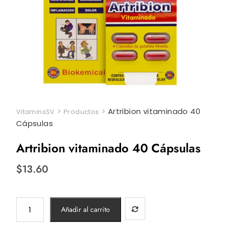
>
>
Artribion vitaminado 40
VitaminsSV
Productos
Cápsulas
Artribion vitaminado 40 Cápsulas
$
13.60
Artribion
Añadir al carrito
vitaminado