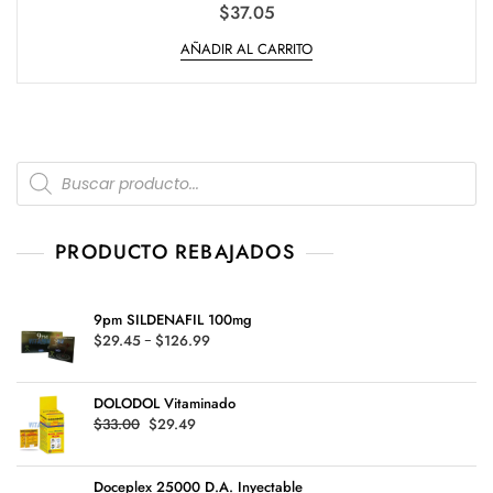
V
$
37.05
a
l
AÑADIR AL CARRITO
o
r
a
d
o
e
n
0
d
Products
e
5
search
PRODUCTO REBAJADOS
9pm SILDENAFIL 100mg
Rango
$
29.45
-
$
126.99
de
precios:
DOLODOL Vitaminado
desde
Original
Current
$
33.00
$
29.49
$29.45
price
price
hasta
was:
is:
$126.99
Doceplex 25000 D.A. Inyectable
$33.00.
$29.49.