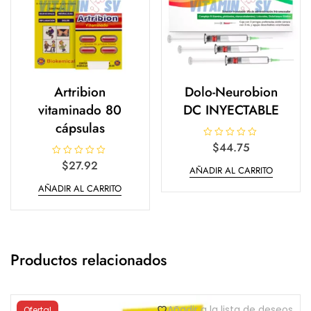
Artribion
Dolo-Neurobion
vitaminado 80
DC INYECTABLE
cápsulas
V
$
44.75
a
l
V
$
27.92
AÑADIR AL CARRITO
o
a
r
l
a
AÑADIR AL CARRITO
o
d
r
o
a
e
d
n
o
0
e
d
n
e
0
5
Productos relacionados
d
e
5
Añadir a la lista de deseos
Oferta!