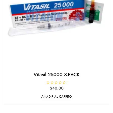
Vitasil 25000 3-PACK
V
$
40.00
a
l
AÑADIR AL CARRITO
o
r
a
d
o
e