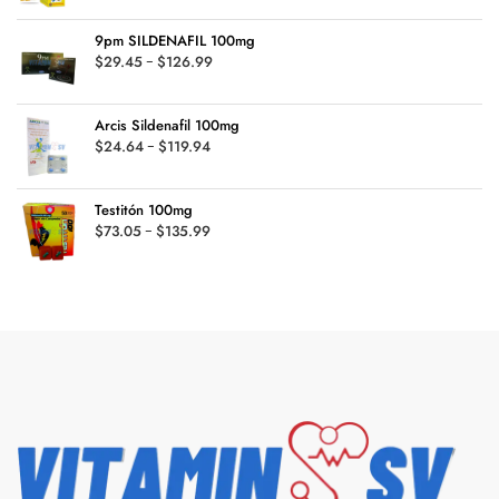
was:
is:
9pm SILDENAFIL 100mg
$33.00.
$29.49.
Rango
$
29.45
-
$
126.99
de
precios:
Arcis Sildenafil 100mg
desde
Rango
$
24.64
-
$
119.94
$29.45
de
hasta
precios:
$126.99
Testitón 100mg
desde
Rango
$
73.05
-
$
135.99
$24.64
de
hasta
precios:
$119.94
desde
$73.05
hasta
$135.99