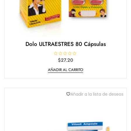
Dolo ULTRAESTRES 80 Cápsulas
V
$
27.20
a
l
AÑADIR AL CARRITO
o
r
a
d
o
e
n
Añadir a la lista de deseos
0
d
e
5