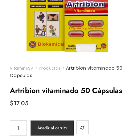
>
>
Artribion vitaminado 50
VitaminsSV
Productos
Cápsulas
Artribion vitaminado 50 Cápsulas
$
17.05
Artribion
Añadir al carrito
vitaminado