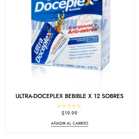
ULTRA-DOCEPLEX BEBIBLE X 12 SOBRES
V
$
19.99
a
l
AÑADIR AL CARRITO
o
r
a
d
o