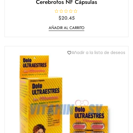
Cerebrofos NF Cápsulas
V
$
20.45
a
l
AÑADIR AL CARRITO
o
r
a
d
o
e
n
Añadir a la lista de deseos
0
d
e
5