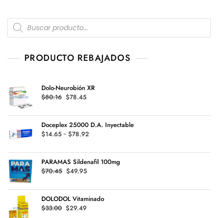
n
0
d
Products
e
5
search
PRODUCTO REBAJADOS
Dolo-Neurobión XR
Original
Current
$
80.16
$
78.45
price
price
was:
is:
Doceplex 25000 D.A. Inyectable
$80.16.
$78.45.
Rango
$
14.65
-
$
78.92
de
precios:
PARAMAS Sildenafil 100mg
desde
Original
Current
$
70.45
$
49.95
$14.65
price
price
hasta
was:
is:
$78.92
DOLODOL Vitaminado
$70.45.
$49.95.
Original
Current
$
33.00
$
29.49
price
price