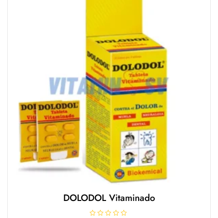
e
5
DOLODOL Vitaminado