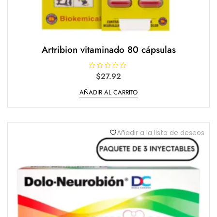
Artribion vitaminado 80 cápsulas
V
$
27.92
a
l
AÑADIR AL CARRITO
o
r
a
d
o
e
n
Añadir a la lista de deseos
0
d
e
5