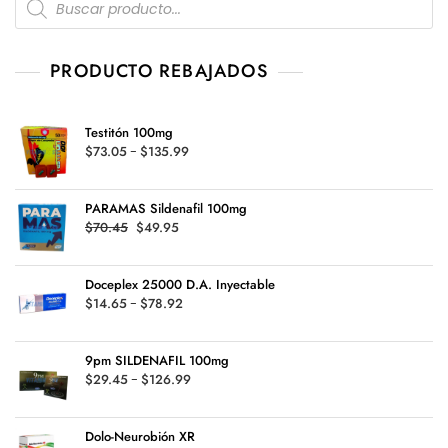
5
search
PRODUCTO REBAJADOS
Testitón 100mg
Rango
$
73.05
-
$
135.99
de
precios:
PARAMAS Sildenafil 100mg
desde
Original
Current
$
70.45
$
49.95
$73.05
price
price
hasta
was:
is:
$135.99
Doceplex 25000 D.A. Inyectable
$70.45.
$49.95.
Rango
$
14.65
-
$
78.92
de
precios:
9pm SILDENAFIL 100mg
desde
Rango
$
29.45
-
$
126.99
$14.65
de
hasta
precios:
$78.92
Dolo-Neurobión XR
desde