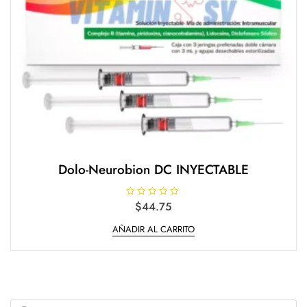
Dolo-Neurobion DC INYECTABLE
V
$
44.75
a
l
AÑADIR AL CARRITO
o
r
a
d
o
e
n
0
d
Products
e