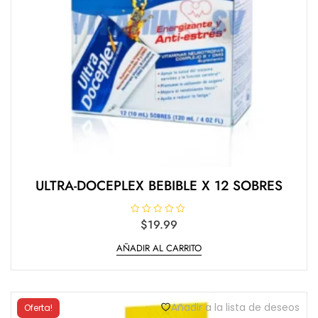
ULTRA-DOCEPLEX BEBIBLE X 12 SOBRES
V
$
19.99
a
l
AÑADIR AL CARRITO
o
r
a
d
o
e
n
Añadir a la lista de deseos
Oferta!
0
d