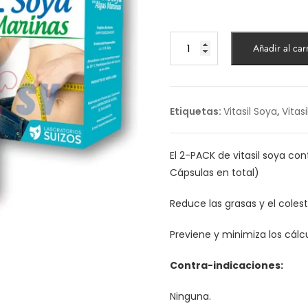
Vitasil
Añadir al carr
Soya
con
Algas
Marinas
Etiquetas:
Vitasil Soya
,
Vitas
2-
Pack
cantidad
El 2-PACK de vitasil soya co
Cápsulas en total)
Reduce las grasas y el colest
Previene y minimiza los cálcul
Contra-indicaciones:
Ninguna.