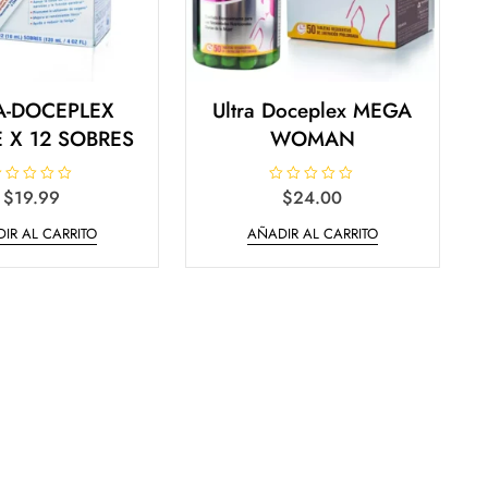
A-DOCEPLEX
Ultra Doceplex MEGA
E X 12 SOBRES
WOMAN
$
19.99
V
$
24.00
a
l
IR AL CARRITO
AÑADIR AL CARRITO
o
r
a
d
o
e
n
0
d
e
5