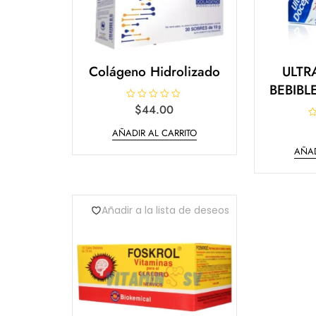
Colágeno Hidrolizado
ULTR
BEBIBL
V
$
44.00
a
l
V
AÑADIR AL CARRITO
o
a
r
l
a
AÑAD
o
d
r
o
a
e
d
n
o
0
e
d
n
Añadir a la lista de deseos
e
0
5
d
e
5