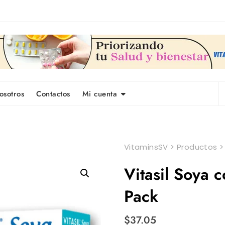
osotros
Contactos
Mi cuenta
VitaminsSV
>
Productos
Vitasil Soya 
Pack
$
37.05