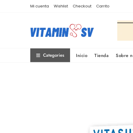
Skip
Mi cuenta
Wishlist
Checkout
Carrito
to
content
Categories
Inicio
Tienda
Sobre n