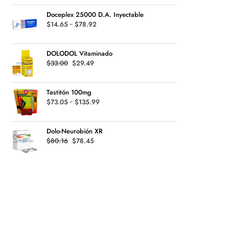
precios:
$126.99
Doceplex 25000 D.A. Inyectable
desde
Rango
$
14.65
-
$
78.92
$24.64
de
hasta
precios:
$119.94
DOLODOL Vitaminado
desde
Original
Current
$
33.00
$
29.49
$14.65
price
price
hasta
was:
is:
$78.92
Testitón 100mg
$33.00.
$29.49.
Rango
$
73.05
-
$
135.99
de
precios:
Dolo-Neurobión XR
desde
Original
Current
$
80.16
$
78.45
$73.05
price
price
hasta
was:
is:
$135.99
$80.16.
$78.45.