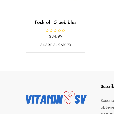
Foskrol 15 bebibles
V
$
34.99
a
l
AÑADIR AL CARRITO
o
r
a
d
o
e
n
0
d
e
5
Suscrí
Suscríb
obtener