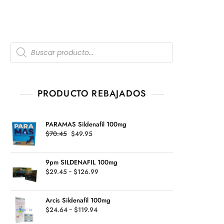
Products
search
PRODUCTO REBAJADOS
PARAMAS Sildenafil 100mg
Original
Current
$
70.45
$
49.95
price
price
was:
is:
9pm SILDENAFIL 100mg
$70.45.
$49.95.
Rango
$
29.45
-
$
126.99
de
precios:
Arcis Sildenafil 100mg
desde
Rango
$
24.64
-
$
119.94
$29.45
de
hasta