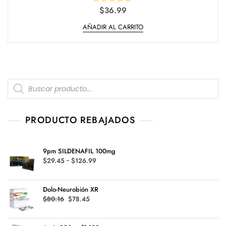
V
$
36.99
a
l
AÑADIR AL CARRITO
o
r
a
d
o
e
n
0
d
Products
e
5
search
PRODUCTO REBAJADOS
9pm SILDENAFIL 100mg
Rango
$
29.45
-
$
126.99
de
precios:
Dolo-Neurobión XR
desde
Original
Current
$
80.16
$
78.45
$29.45
price
price
hasta
was:
is:
$126.99