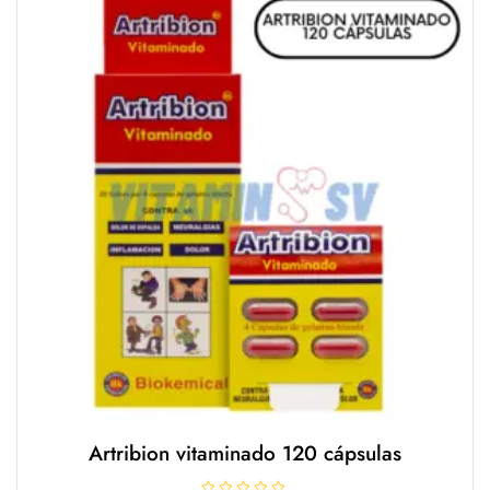
d
e
5
Artribion vitaminado 120 cápsulas