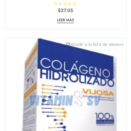
V
$
27.05
a
l
LEER MÁS
o
r
a
d
o
e
n
Añadir a la lista de deseos
0
d
e
5