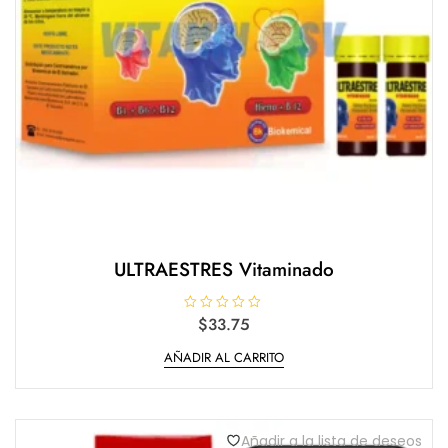
ULTRAESTRES Vitaminado
V
$
33.75
a
l
AÑADIR AL CARRITO
o
r
a
d
o
e
n
Añadir a la lista de deseos
0