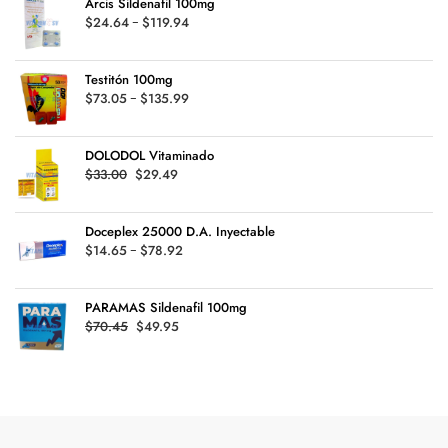
Arcis Sildenafil 100mg
$80.16.
$78.45.
Rango
$
24.64
-
$
119.94
de
precios:
Testitón 100mg
desde
Rango
$
73.05
-
$
135.99
$24.64
de
hasta
precios:
$119.94
DOLODOL Vitaminado
desde
Original
Current
$
33.00
$
29.49
$73.05
price
price
hasta
was:
is:
$135.99
Doceplex 25000 D.A. Inyectable
$33.00.
$29.49.
Rango
$
14.65
-
$
78.92
de
precios:
PARAMAS Sildenafil 100mg
desde
Original
Current
$
70.45
$
49.95
$14.65
price
price
hasta
was:
is:
$78.92
$70.45.
$49.95.