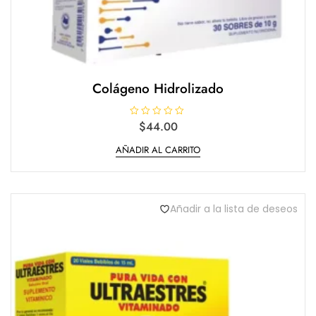
Colágeno Hidrolizado
V
$
44.00
a
l
AÑADIR AL CARRITO
o
r
a
d
o
e
n
Añadir a la lista de deseos
0
d
e
5