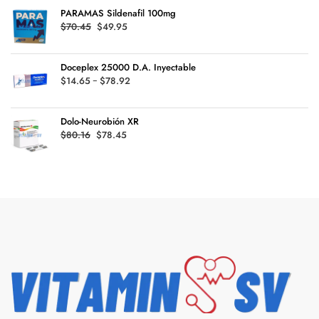
precios:
$126.99
PARAMAS Sildenafil 100mg
desde
Original
Current
$
70.45
$
49.95
$24.64
price
price
hasta
was:
is:
$119.94
Doceplex 25000 D.A. Inyectable
$70.45.
$49.95.
Rango
$
14.65
-
$
78.92
de
precios:
Dolo-Neurobión XR
desde
Original
Current
$
80.16
$
78.45
$14.65
price
price
hasta
was:
is:
$78.92
$80.16.
$78.45.