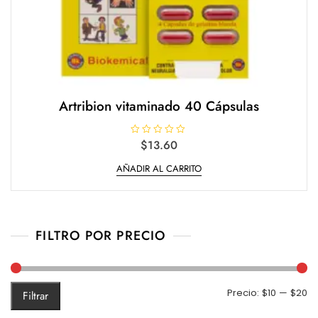
Artribion vitaminado 40 Cápsulas
V
$
13.60
a
l
AÑADIR AL CARRITO
o
r
a
d
o
e
n
0
FILTRO POR PRECIO
d
e
5
Pr
Pr
Precio:
$10
—
$20
Filtrar
m
m