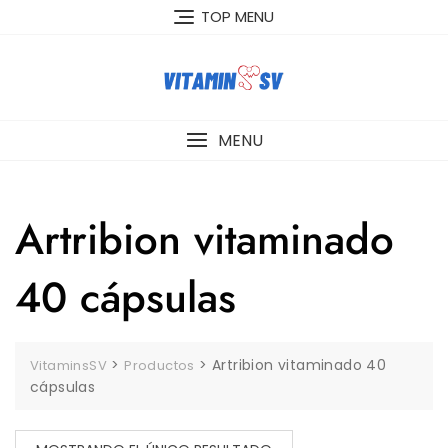
Skip
TOP MENU
to
content
MENU
Artribion vitaminado
40 cápsulas
>
>
Artribion vitaminado 40
VitaminsSV
Productos
cápsulas