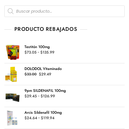
Products
search
PRODUCTO REBAJADOS
Testitón 100mg
Rango
$
73.05
-
$
135.99
de
precios:
DOLODOL Vitaminado
desde
Original
Current
$
33.00
$
29.49
$73.05
price
price
hasta
was:
is:
$135.99
9pm SILDENAFIL 100mg
$33.00.
$29.49.
Rango
$
29.45
-
$
126.99
de
precios:
Arcis Sildenafil 100mg
desde
Rango
$
24.64
-
$
119.94
$29.45
de
hasta