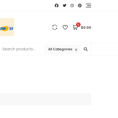
0
$0.00