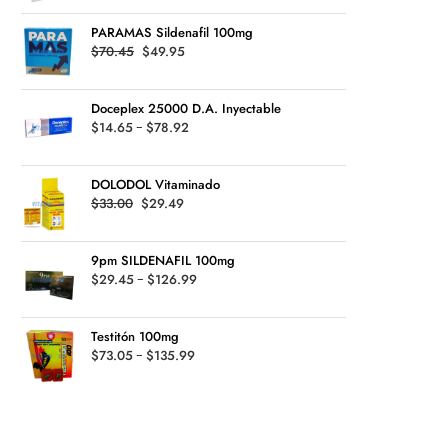
precios:
PARAMAS Sildenafil 100mg
desde
Original
Current
$
70.45
$
49.95
$24.64
price
price
hasta
was:
is:
$119.94
Doceplex 25000 D.A. Inyectable
$70.45.
$49.95.
Rango
$
14.65
-
$
78.92
de
precios:
DOLODOL Vitaminado
desde
Original
Current
$
33.00
$
29.49
$14.65
price
price
hasta
was:
is:
$78.92
9pm SILDENAFIL 100mg
$33.00.
$29.49.
Rango
$
29.45
-
$
126.99
de
precios:
Testitón 100mg
desde
Rango
$
73.05
-
$
135.99
$29.45
de
hasta
precios:
$126.99
desde
$73.05