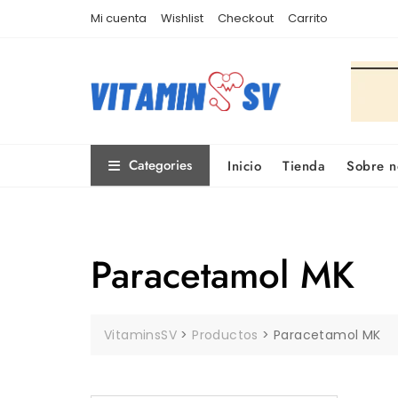
Skip
Mi cuenta
Wishlist
Checkout
Carrito
to
content
Categories
Inicio
Tienda
Sobre n
Paracetamol MK
VitaminsSV
>
Productos
>
Paracetamol MK