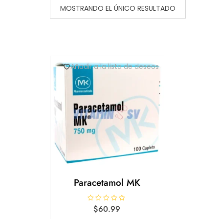
MOSTRANDO EL ÚNICO RESULTADO
Añadir a la lista de deseos
Paracetamol MK
V
$
60.99
a
l