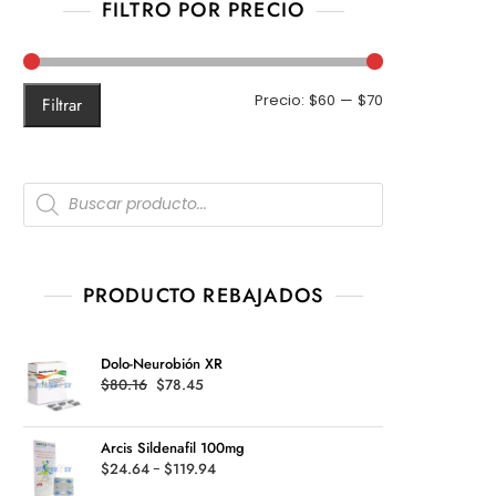
FILTRO POR PRECIO
Precio
Precio
Precio:
$60
—
$70
Filtrar
mínimo
máximo
Products
search
PRODUCTO REBAJADOS
Dolo-Neurobión XR
Original
Current
$
80.16
$
78.45
price
price
was:
is:
Arcis Sildenafil 100mg
$80.16.
$78.45.
Rango
$
24.64
-
$
119.94
de