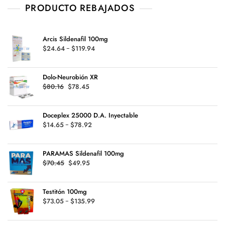
PRODUCTO REBAJADOS
Arcis Sildenafil 100mg
Rango
$
24.64
-
$
119.94
de
precios:
Dolo-Neurobión XR
desde
Original
Current
$
80.16
$
78.45
$24.64
price
price
hasta
was:
is:
$119.94
Doceplex 25000 D.A. Inyectable
$80.16.
$78.45.
Rango
$
14.65
-
$
78.92
de
precios:
PARAMAS Sildenafil 100mg
desde
Original
Current
$
70.45
$
49.95
$14.65
price
price
hasta
was:
is:
$78.92
Testitón 100mg
$70.45.
$49.95.
Rango
$
73.05
-
$
135.99
de
precios: