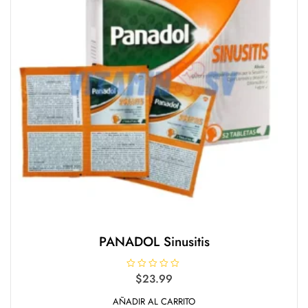
PANADOL Sinusitis
V
$
23.99
a
l
AÑADIR AL CARRITO
o