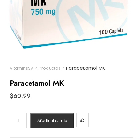
>
>
Paracetamol MK
VitaminsSV
Productos
Paracetamol MK
$
60.99
Paracetamol
Añadir al carrito
MK
cantidad