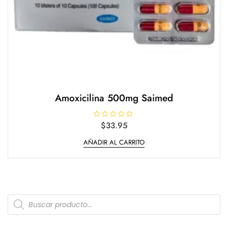
Amoxicilina 500mg Saimed
V
$
33.95
a
l
AÑADIR AL CARRITO
o
r
a
d
o
e
n
0
d
Products
e
5
search