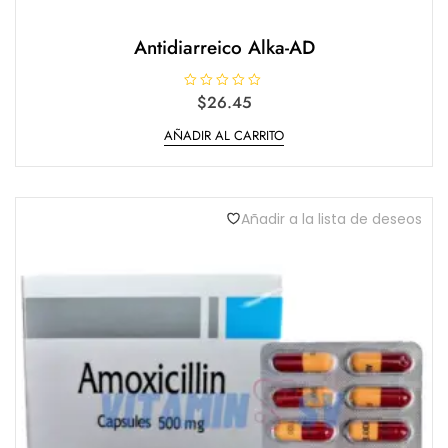
Antidiarreico Alka-AD
V
$
26.45
a
l
AÑADIR AL CARRITO
o
r
a
d
o
e
n
Añadir a la lista de deseos
0
d
e
5