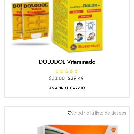
DOLODOL Vitaminado
Original
Current
$
33.00
V
$
29.49
a
price
price
l
AÑADIR AL CARRITO
o
was:
is:
r
$33.00.
$29.49.
a
d
o
e
n
Añadir a la lista de deseos
0
d
e
5