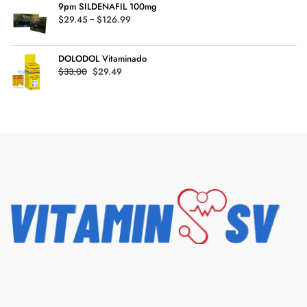
9pm SILDENAFIL 100mg
desde
Rango
$
29.45
-
$
126.99
$73.05
de
hasta
precios:
$135.99
DOLODOL Vitaminado
desde
Original
Current
$
33.00
$
29.49
$29.45
price
price
hasta
was:
is:
$126.99
$33.00.
$29.49.