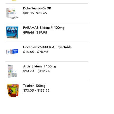
was:
is:
$126.99
Dolo-Neurobión XR
$33.00.
$29.49.
Original
Current
$
80.16
$
78.45
price
price
was:
is:
PARAMAS Sildenafil 100mg
$80.16.
$78.45.
Original
Current
$
70.45
$
49.95
price
price
was:
is:
Doceplex 25000 D.A. Inyectable
$70.45.
$49.95.
Rango
$
14.65
-
$
78.92
de
precios:
Arcis Sildenafil 100mg
desde
Rango
$
24.64
-
$
119.94
$14.65
de
hasta
precios:
$78.92
Testitón 100mg
desde
Rango
$
73.05
-
$
135.99
$24.64
de
hasta
precios:
$119.94
desde
$73.05