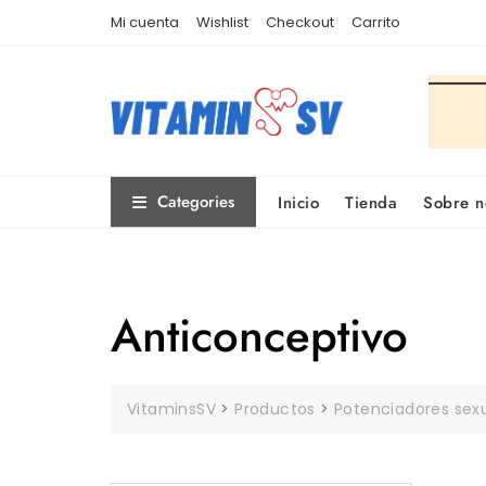
Skip
Mi cuenta
Wishlist
Checkout
Carrito
to
content
Categories
Inicio
Tienda
Sobre n
Anticonceptivo
VitaminsSV
>
Productos
>
Potenciadores sex