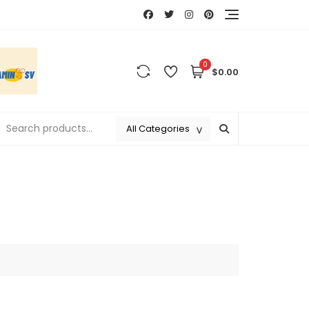
0
$0.00