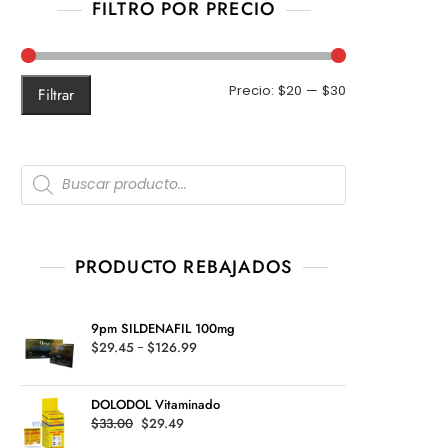
FILTRO POR PRECIO
Precio
Precio
Precio:
$20
—
$30
Filtrar
mínimo
máximo
Products
search
PRODUCTO REBAJADOS
9pm SILDENAFIL 100mg
Rango
$
29.45
-
$
126.99
de
precios:
DOLODOL Vitaminado
desde
Original
Current
$
33.00
$
29.49
$29.45
price
price
hasta