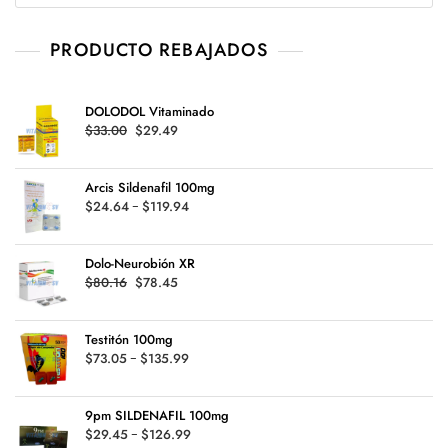
PRODUCTO REBAJADOS
DOLODOL Vitaminado
Original
Current
$
33.00
$
29.49
price
price
was:
is:
Arcis Sildenafil 100mg
$33.00.
$29.49.
Rango
$
24.64
-
$
119.94
de
precios:
Dolo-Neurobión XR
desde
Original
Current
$
80.16
$
78.45
$24.64
price
price
hasta
was:
is:
$119.94
Testitón 100mg
$80.16.
$78.45.
Rango
$
73.05
-
$
135.99
de
precios:
9pm SILDENAFIL 100mg
desde
Rango
$
29.45
-
$
126.99
$73.05