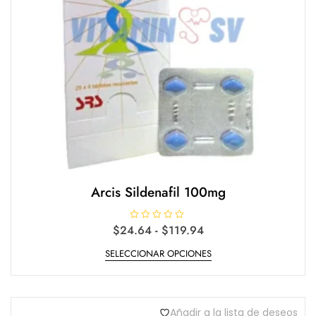
página
de
producto
Arcis Sildenafil 100mg
Rango
$
24.64
V
-
$
119.94
a
de
Este
l
SELECCIONAR OPCIONES
o
precios:
producto
r
desde
a
tiene
d
$24.64
o
múltiples
e
hasta
n
variantes.
Añadir a la lista de deseos
$119.94
0