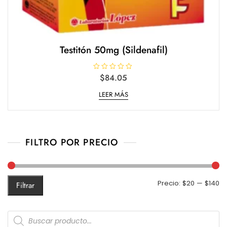
Testitón 50mg (Sildenafil)
V
$
84.05
a
l
LEER MÁS
o
r
a
d
o
e
n
0
FILTRO POR PRECIO
d
e
5
Pr
Pr
Precio:
$20
—
$140
Filtrar
m
m
Products
search