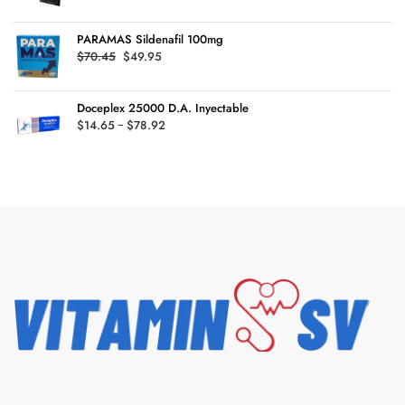
de
hasta
precios:
$135.99
PARAMAS Sildenafil 100mg
desde
Original
Current
$
70.45
$
49.95
$29.45
price
price
hasta
was:
is:
$126.99
Doceplex 25000 D.A. Inyectable
$70.45.
$49.95.
Rango
$
14.65
-
$
78.92
de
precios:
desde
$14.65
hasta
$78.92