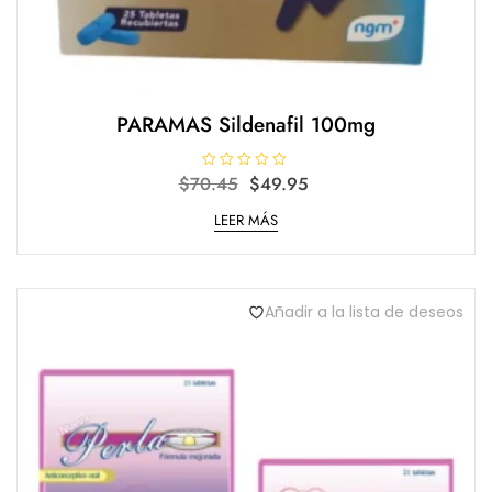
PARAMAS Sildenafil 100mg
Original
Current
$
70.45
V
$
49.95
a
price
price
l
LEER MÁS
o
was:
is:
r
$70.45.
$49.95.
a
d
o
e
n
Añadir a la lista de deseos
0
d
e
5