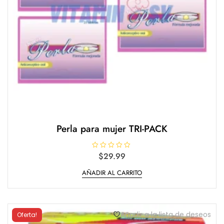
Perla para mujer TRI-PACK
V
$
29.99
a
l
AÑADIR AL CARRITO
o
r
a
d
o
e
n
Añadir a la lista de deseos
Oferta!
0
d