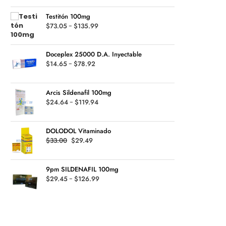
was:
is:
Testitón 100mg
$80.16.
$78.45.
Rango
$
73.05
-
$
135.99
de
precios:
Doceplex 25000 D.A. Inyectable
desde
Rango
$
14.65
-
$
78.92
$73.05
de
hasta
precios:
$135.99
Arcis Sildenafil 100mg
desde
Rango
$
24.64
-
$
119.94
$14.65
de
hasta
precios:
$78.92
DOLODOL Vitaminado
desde
Original
Current
$
33.00
$
29.49
$24.64
price
price
hasta
was:
is:
$119.94
9pm SILDENAFIL 100mg
$33.00.
$29.49.
Rango
$
29.45
-
$
126.99
de
precios:
desde
$29.45