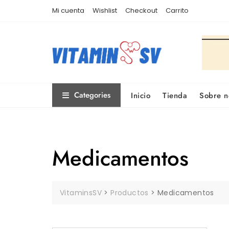
Skip
Mi cuenta
Wishlist
Checkout
Carrito
to
content
Categories
Inicio
Tienda
Sobre n
Medicamentos
VitaminsSV
>
Productos
>
Medicamentos