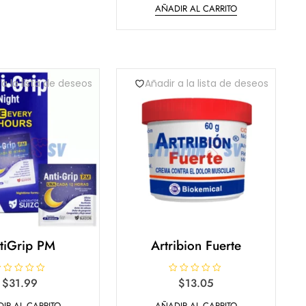
AÑADIR AL CARRITO
o
r
a
d
o
e
n
0
d
 a la lista de deseos
Añadir a la lista de deseos
e
5
tiGrip PM
Artribion Fuerte
$
31.99
V
$
13.05
a
l
IR AL CARRITO
AÑADIR AL CARRITO
o