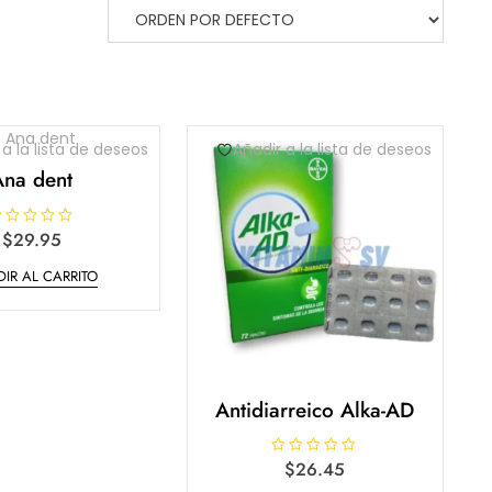
 a la lista de deseos
Añadir a la lista de deseos
Ana dent
$
29.95
IR AL CARRITO
Antidiarreico Alka-AD
V
$
26.45
a
l