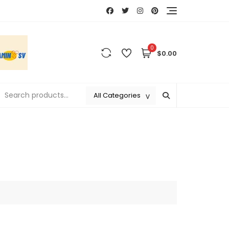
0
$0.00