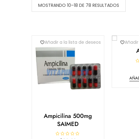
MOSTRANDO 10–18 DE 78 RESULTADOS
Añadir a la lista de deseos
Añadir
V
a
l
AÑAD
o
r
a
d
o
e
n
0
d
e
Ampicilina 500mg
5
SAIMED