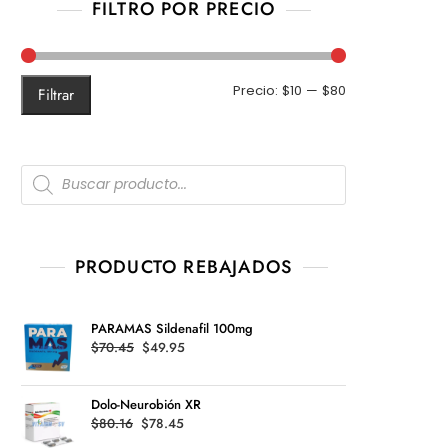
FILTRO POR PRECIO
Precio
Precio
Precio:
$10
—
$80
Filtrar
mínimo
máximo
Products
search
PRODUCTO REBAJADOS
PARAMAS Sildenafil 100mg
Original
Current
$
70.45
$
49.95
price
price
was:
is:
Dolo-Neurobión XR
$70.45.
$49.95.
Original
Current
$
80.16
$
78.45
price
price