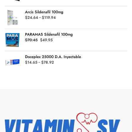
de
hasta
precios:
$135.99
Arcis Sildenafil 100mg
desde
Rango
$
24.64
-
$
119.94
$29.45
de
hasta
precios:
$126.99
PARAMAS Sildenafil 100mg
desde
Original
Current
$
70.45
$
49.95
$24.64
price
price
hasta
was:
is:
$119.94
Doceplex 25000 D.A. Inyectable
$70.45.
$49.95.
Rango
$
14.65
-
$
78.92
de
precios:
desde
$14.65
hasta
$78.92