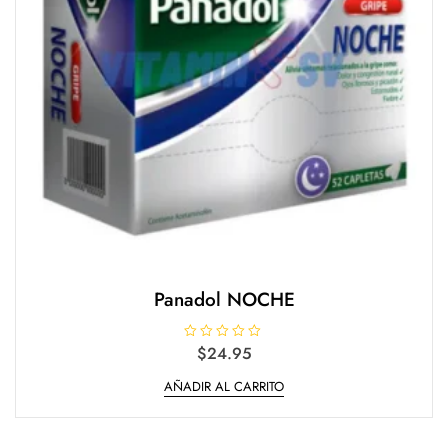
Panadol NOCHE
V
$
24.95
a
l
AÑADIR AL CARRITO
o
r
a
d
o
e