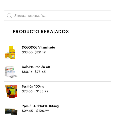
n
0
d
Products
e
5
search
PRODUCTO REBAJADOS
DOLODOL Vitaminado
Original
Current
$
33.00
$
29.49
price
price
was:
is:
Dolo-Neurobión XR
$33.00.
$29.49.
Original
Current
$
80.16
$
78.45
price
price
was:
is:
Testitón 100mg
$80.16.
$78.45.
Rango
$
73.05
-
$
135.99
de
precios:
9pm SILDENAFIL 100mg
desde
Rango
$
29.45
-
$
126.99
$73.05