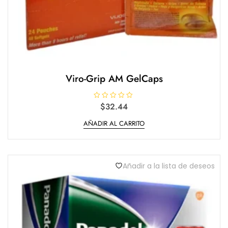
Viro-Grip AM GelCaps
V
$
32.44
a
l
AÑADIR AL CARRITO
o
r
a
d
o
e
n
Añadir a la lista de deseos
0
d
e
5