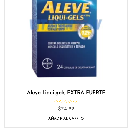
Aleve Liqui-gels EXTRA FUERTE
V
$
24.99
a
l
AÑADIR AL CARRITO
o
r
a
d
o