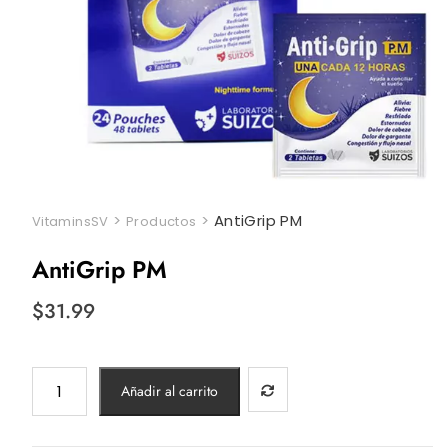
>
>
AntiGrip PM
VitaminsSV
Productos
AntiGrip PM
$
31.99
AntiGrip
Añadir al carrito
PM
cantidad