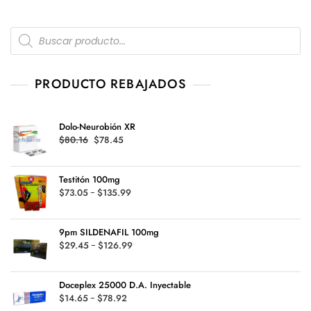
n
0
d
Products
e
5
search
PRODUCTO REBAJADOS
Dolo-Neurobión XR
Original
Current
$
80.16
$
78.45
price
price
was:
is:
Testitón 100mg
$80.16.
$78.45.
Rango
$
73.05
-
$
135.99
de
precios:
9pm SILDENAFIL 100mg
desde
Rango
$
29.45
-
$
126.99
$73.05
de
hasta
precios:
$135.99
Doceplex 25000 D.A. Inyectable
desde
Rango
$
14.65
-
$
78.92
$29.45