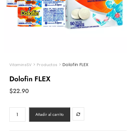
>
>
Dolofin FLEX
VitaminsSV
Productos
Dolofin FLEX
$
22.90
Dolofin
Añadir al carrito
FLEX
cantidad