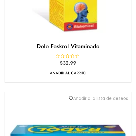
Dolo Foskrol Vitaminado
V
$
32.99
a
l
AÑADIR AL CARRITO
o
r
a
d
o
e
n
Añadir a la lista de deseos
0
d
e
5