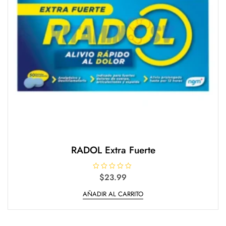
RADOL Extra Fuerte
V
$
23.99
a
l
AÑADIR AL CARRITO
o
r
a
d
o
e