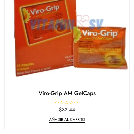
Viro-Grip AM GelCaps
V
$
32.44
a
l
AÑADIR AL CARRITO
o
r
a
d
o