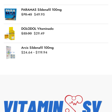
de
hasta
precios:
$126.99
PARAMAS Sildenafil 100mg
desde
Original
Current
$
70.45
$
49.95
$14.65
price
price
hasta
was:
is:
$78.92
DOLODOL Vitaminado
$70.45.
$49.95.
Original
Current
$
33.00
$
29.49
price
price
was:
is:
Arcis Sildenafil 100mg
$33.00.
$29.49.
Rango
$
24.64
-
$
119.94
de
precios:
desde
$24.64
hasta
$119.94