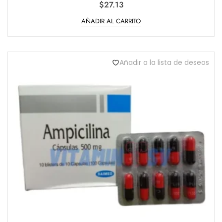
V
$
27.13
a
l
AÑADIR AL CARRITO
o
r
a
d
o
e
n
Añadir a la lista de deseos
0
d
e
5