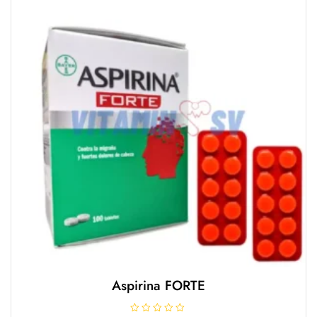
e
5
Aspirina FORTE