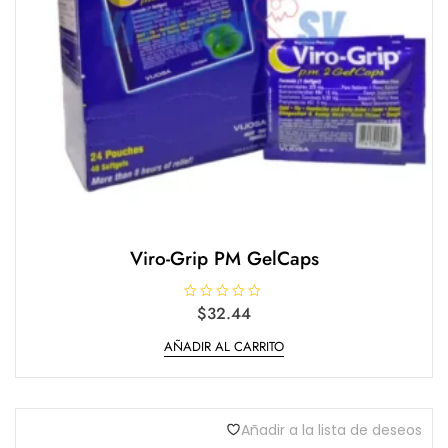
Viro-Grip PM GelCaps
V
$
32.44
a
l
AÑADIR AL CARRITO
o
r
a
d
o
e
n
Añadir a la lista de deseos
0
d