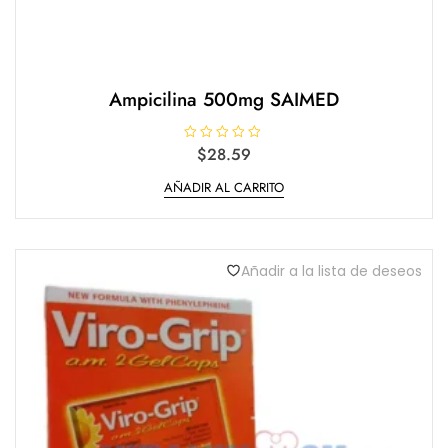
Ampicilina 500mg SAIMED
V
$
28.59
a
l
AÑADIR AL CARRITO
o
r
a
d
o
e
n
Añadir a la lista de deseos
0
d
e
5