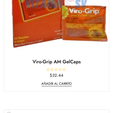
Viro-Grip AM GelCaps
V
$
32.44
a
l
AÑADIR AL CARRITO
o
r
a
d
o
e
n
0
d
Products
e