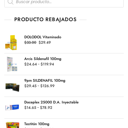
5
search
PRODUCTO REBAJADOS
DOLODOL Vitaminado
Original
Current
$
33.00
$
29.49
price
price
was:
is:
Arcis Sildenafil 100mg
$33.00.
$29.49.
Rango
$
24.64
-
$
119.94
de
precios:
9pm SILDENAFIL 100mg
desde
Rango
$
29.45
-
$
126.99
$24.64
de
hasta
precios:
$119.94
Doceplex 25000 D.A. Inyectable
desde
Rango
$
14.65
-
$
78.92
$29.45
de
hasta
precios:
$126.99
Testitón 100mg
desde