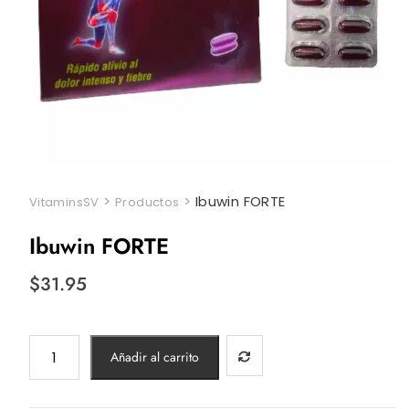
>
>
Ibuwin FORTE
VitaminsSV
Productos
Ibuwin FORTE
$
31.95
Ibuwin
Añadir al carrito
FORTE
cantidad