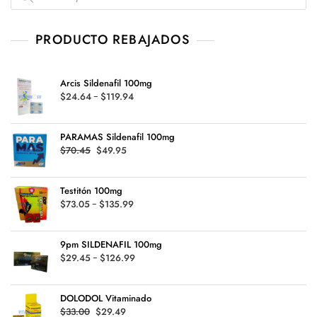
PRODUCTO REBAJADOS
Arcis Sildenafil 100mg
Rango
$
24.64
-
$
119.94
de
precios:
PARAMAS Sildenafil 100mg
desde
Original
Current
$
70.45
$
49.95
$24.64
price
price
hasta
was:
is:
$119.94
Testitón 100mg
$70.45.
$49.95.
Rango
$
73.05
-
$
135.99
de
precios:
9pm SILDENAFIL 100mg
desde
Rango
$
29.45
-
$
126.99
$73.05
de
hasta
precios:
$135.99
DOLODOL Vitaminado
desde
Original
Current
$
33.00
$
29.49
$29.45