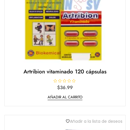
Artribion vitaminado 120 cápsulas
V
$
36.99
a
l
AÑADIR AL CARRITO
o
r
a
d
o
e
n
Añadir a la lista de deseos
0
d
e