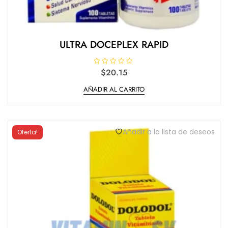
ULTRA DOCEPLEX RAPID
V
$
20.15
a
l
AÑADIR AL CARRITO
o
r
a
d
o
e
n
Añadir a la lista de deseos
Oferta!
0
d
e
5