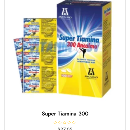
5
Super Tiamina 300
V
$
27.05