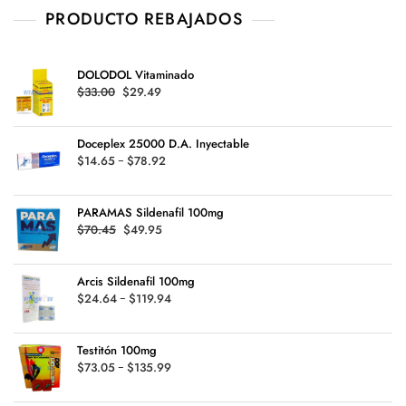
PRODUCTO REBAJADOS
DOLODOL Vitaminado
Original
Current
$
33.00
$
29.49
price
price
was:
is:
Doceplex 25000 D.A. Inyectable
$33.00.
$29.49.
Rango
$
14.65
-
$
78.92
de
precios:
PARAMAS Sildenafil 100mg
desde
Original
Current
$
70.45
$
49.95
$14.65
price
price
hasta
was:
is:
$78.92
Arcis Sildenafil 100mg
$70.45.
$49.95.
Rango
$
24.64
-
$
119.94
de
precios:
Testitón 100mg
desde
Rango
$
73.05
-
$
135.99
$24.64
de
hasta
precios: