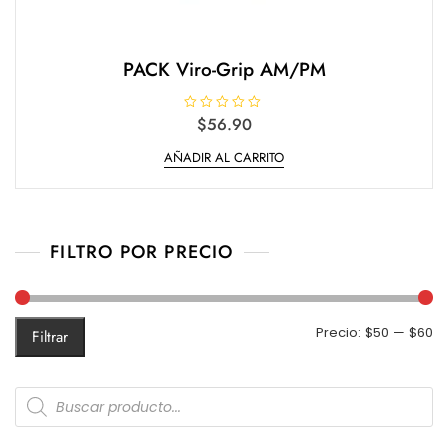
PACK Viro-Grip AM/PM
V
$
56.90
a
l
AÑADIR AL CARRITO
o
r
a
d
o
e
n
0
FILTRO POR PRECIO
d
e
5
Pr
Pr
Precio:
$50
—
$60
Filtrar
m
m
Products
search