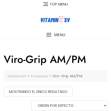
Skip
TOP MENU
to
content
MENU
Viro-Grip AM/PM
>
>
Viro-Grip AM/PM
VitaminsSV
Productos
MOSTRANDO EL ÚNICO RESULTADO