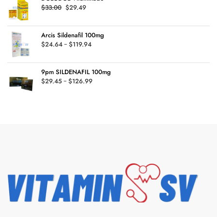
Original
Current
$
33.00
$
29.49
price
price
was:
is:
Arcis Sildenafil 100mg
$33.00.
$29.49.
Rango
$
24.64
-
$
119.94
de
precios:
9pm SILDENAFIL 100mg
desde
Rango
$
29.45
-
$
126.99
$24.64
de
hasta
precios:
$119.94
desde
$29.45
hasta
$126.99