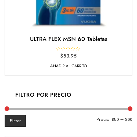
ULTRA FLEX MSN 60 Tabletas
V
$
53.95
a
l
AÑADIR AL CARRITO
o
r
a
d
o
e
n
0
FILTRO POR PRECIO
d
e
5
Pr
Pr
Precio:
$50
—
$60
Filtrar
m
m