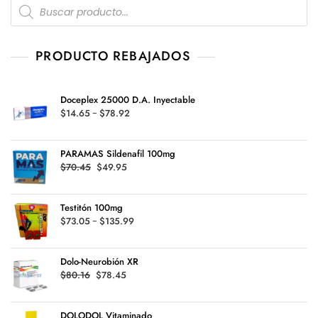
Products
search
PRODUCTO REBAJADOS
Doceplex 25000 D.A. Inyectable
Rango
$
14.65
-
$
78.92
de
precios:
PARAMAS Sildenafil 100mg
desde
Original
Current
$
70.45
$
49.95
$14.65
price
price
hasta
was:
is:
$78.92
Testitón 100mg
$70.45.
$49.95.
Rango
$
73.05
-
$
135.99
de
precios:
Dolo-Neurobión XR
desde
Original
Current
$
80.16
$
78.45
$73.05
price
price
hasta
was:
is:
$135.99
DOLODOL Vitaminado
$80.16.
$78.45.