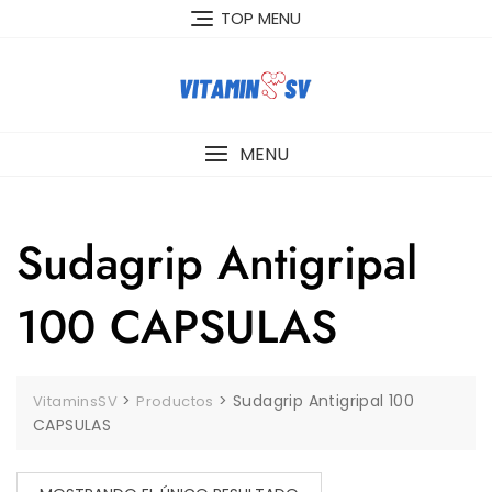
Skip
TOP MENU
to
content
MENU
Sudagrip Antigripal
100 CAPSULAS
>
>
Sudagrip Antigripal 100
VitaminsSV
Productos
CAPSULAS