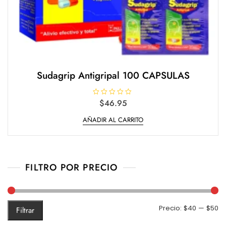
Sudagrip Antigripal 100 CAPSULAS
V
$
46.95
a
l
AÑADIR AL CARRITO
o
r
a
d
o
e
n
0
FILTRO POR PRECIO
d
e
5
Pr
Pr
Precio:
$40
—
$50
Filtrar
m
m