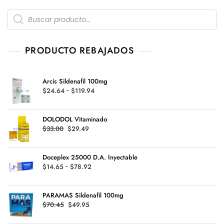
Products
search
PRODUCTO REBAJADOS
Arcis Sildenafil 100mg
Rango
$
24.64
-
$
119.94
de
precios:
DOLODOL Vitaminado
desde
Original
Current
$
33.00
$
29.49
$24.64
price
price
hasta
was:
is:
$119.94
Doceplex 25000 D.A. Inyectable
$33.00.
$29.49.
Rango
$
14.65
-
$
78.92
de
precios:
PARAMAS Sildenafil 100mg
desde
Original
Current
$
70.45
$
49.95
$14.65
price
price
hasta