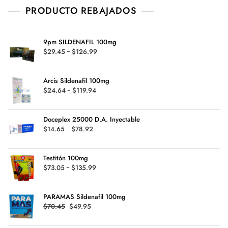
PRODUCTO REBAJADOS
9pm SILDENAFIL 100mg
Rango
$
29.45
-
$
126.99
de
precios:
Arcis Sildenafil 100mg
desde
Rango
$
24.64
-
$
119.94
$29.45
de
hasta
precios:
$126.99
Doceplex 25000 D.A. Inyectable
desde
Rango
$
14.65
-
$
78.92
$24.64
de
hasta
precios:
$119.94
Testitón 100mg
desde
Rango
$
73.05
-
$
135.99
$14.65
de
hasta
precios:
$78.92
PARAMAS Sildenafil 100mg
desde
Original
Current
$
70.45
$
49.95
$73.05
price
price
hasta
was:
is: