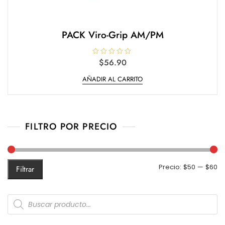
PACK Viro-Grip AM/PM
V
$
56.90
a
l
AÑADIR AL CARRITO
o
r
a
d
o
e
n
0
FILTRO POR PRECIO
d
e
5
Pr
Pr
Precio:
$50
—
$60
Filtrar
m
m
Products
search