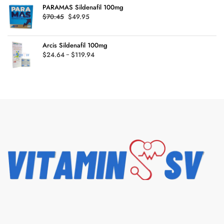
$78.92
PARAMAS Sildenafil 100mg
$33.00.
$29.49.
Original
Current
$
70.45
$
49.95
price
price
was:
is:
Arcis Sildenafil 100mg
$70.45.
$49.95.
Rango
$
24.64
-
$
119.94
de
precios:
desde
$24.64
hasta
$119.94