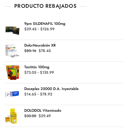
PRODUCTO REBAJADOS
9pm SILDENAFIL 100mg
Rango
$
29.45
-
$
126.99
de
precios:
Dolo-Neurobión XR
desde
Original
Current
$
80.16
$
78.45
$29.45
price
price
hasta
was:
is:
$126.99
Testitón 100mg
$80.16.
$78.45.
Rango
$
73.05
-
$
135.99
de
precios:
Doceplex 25000 D.A. Inyectable
desde
Rango
$
14.65
-
$
78.92
$73.05
de
hasta
precios:
$135.99
DOLODOL Vitaminado
desde
Original
Current
$
33.00
$
29.49
$14.65
price
price
hasta
was:
is: