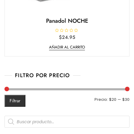
Panadol NOCHE
V
$
24.95
a
l
AÑADIR AL CARRITO
o
r
a
d
o
e
n
0
FILTRO POR PRECIO
d
e
5
Pr
Pr
Precio:
$20
—
$30
Filtrar
m
m
Products
search