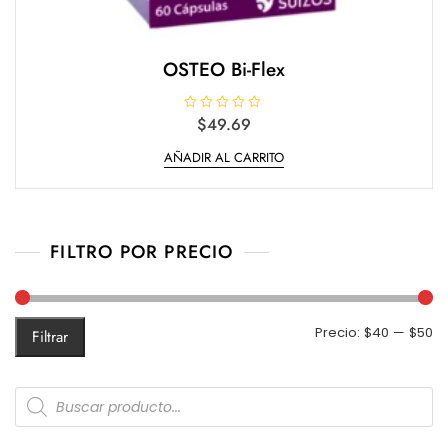
OSTEO Bi-Flex
V
$
49.69
a
l
AÑADIR AL CARRITO
o
r
a
d
o
e
n
0
FILTRO POR PRECIO
d
e
5
Pr
Pr
Precio:
$40
—
$50
Filtrar
m
m
Products
search