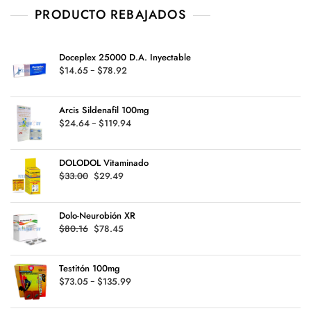
PRODUCTO REBAJADOS
Doceplex 25000 D.A. Inyectable
Rango
$
14.65
-
$
78.92
de
precios:
Arcis Sildenafil 100mg
desde
Rango
$
24.64
-
$
119.94
$14.65
de
hasta
precios:
$78.92
DOLODOL Vitaminado
desde
Original
Current
$
33.00
$
29.49
$24.64
price
price
hasta
was:
is:
$119.94
Dolo-Neurobión XR
$33.00.
$29.49.
Original
Current
$
80.16
$
78.45
price
price
was:
is:
Testitón 100mg
$80.16.
$78.45.
Rango
$
73.05
-
$
135.99
de
precios: