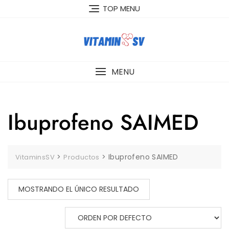
Skip
TOP MENU
to
content
MENU
Ibuprofeno SAIMED
>
>
Ibuprofeno SAIMED
VitaminsSV
Productos
MOSTRANDO EL ÚNICO RESULTADO