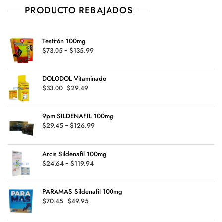
PRODUCTO REBAJADOS
Testitón 100mg
Rango
$
73.05
-
$
135.99
de
precios:
DOLODOL Vitaminado
desde
Original
Current
$
33.00
$
29.49
$73.05
price
price
hasta
was:
is:
$135.99
9pm SILDENAFIL 100mg
$33.00.
$29.49.
Rango
$
29.45
-
$
126.99
de
precios:
Arcis Sildenafil 100mg
desde
Rango
$
24.64
-
$
119.94
$29.45
de
hasta
precios:
$126.99
PARAMAS Sildenafil 100mg
desde
Original
Current
$
70.45
$
49.95
$24.64
price
price
hasta
was:
is: