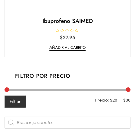
Ibuprofeno SAIMED
V
$
27.95
a
l
AÑADIR AL CARRITO
o
r
a
d
o
e
n
0
FILTRO POR PRECIO
d
e
5
Pr
Pr
Precio:
$20
—
$30
Filtrar
m
m
Products
search