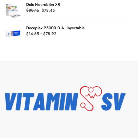
$119.94
Dolo-Neurobión XR
$70.45.
$49.95.
Original
Current
$
80.16
$
78.45
price
price
was:
is:
Doceplex 25000 D.A. Inyectable
$80.16.
$78.45.
Rango
$
14.65
-
$
78.92
de
precios:
desde
$14.65
hasta
$78.92