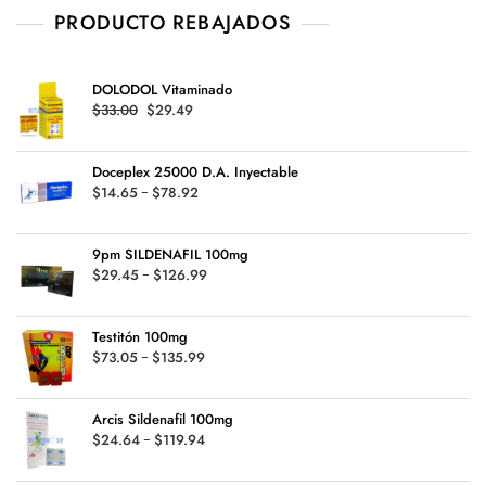
PRODUCTO REBAJADOS
DOLODOL Vitaminado
Original
Current
$
33.00
$
29.49
price
price
was:
is:
Doceplex 25000 D.A. Inyectable
$33.00.
$29.49.
Rango
$
14.65
-
$
78.92
de
precios:
9pm SILDENAFIL 100mg
desde
Rango
$
29.45
-
$
126.99
$14.65
de
hasta
precios:
$78.92
Testitón 100mg
desde
Rango
$
73.05
-
$
135.99
$29.45
de
hasta
precios:
$126.99
Arcis Sildenafil 100mg
desde
Rango
$
24.64
-
$
119.94
$73.05
de
hasta
precios: