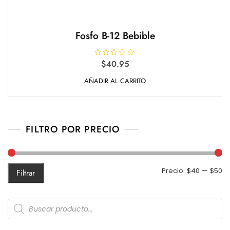
Fosfo B-12 Bebible
V
$
40.95
a
l
AÑADIR AL CARRITO
o
r
a
d
o
e
n
0
FILTRO POR PRECIO
d
e
5
Pr
Pr
Precio:
$40
—
$50
Filtrar
m
m
Products
search