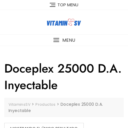
Skip
TOP MENU
to
content
MENU
Doceplex 25000 D.A.
Inyectable
>
>
Doceplex 25000 D.A.
VitaminsSV
Productos
Inyectable