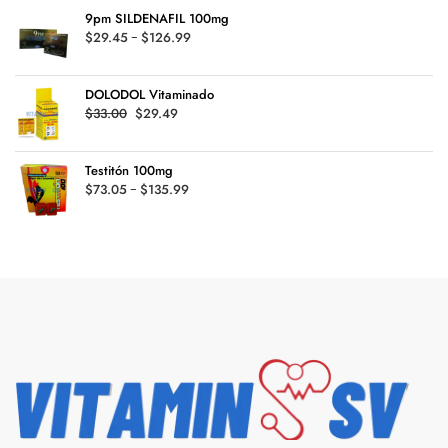
was:
is:
9pm SILDENAFIL 100mg
$70.45.
$49.95.
Rango
$
29.45
-
$
126.99
de
precios:
DOLODOL Vitaminado
desde
Original
Current
$
33.00
$
29.49
$29.45
price
price
hasta
was:
is:
$126.99
Testitón 100mg
$33.00.
$29.49.
Rango
$
73.05
-
$
135.99
de
precios:
desde
$73.05
hasta
$135.99