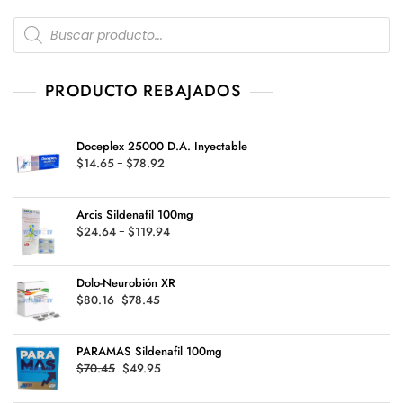
la
Products
search
página
de
producto
PRODUCTO REBAJADOS
Doceplex 25000 D.A. Inyectable
Rango
$
14.65
-
$
78.92
de
precios:
Arcis Sildenafil 100mg
desde
Rango
$
24.64
-
$
119.94
$14.65
de
hasta
precios:
$78.92
Dolo-Neurobión XR
desde
Original
Current
$
80.16
$
78.45
$24.64
price
price
hasta
was:
is:
$119.94
PARAMAS Sildenafil 100mg
$80.16.
$78.45.
Original
Current
$
70.45
$
49.95
price
price