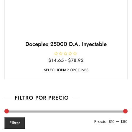
Doceplex 25000 D.A. Inyectable
Rango
$
14.65
V
-
$
78.92
a
de
Este
l
SELECCIONAR OPCIONES
o
precios:
producto
r
desde
a
tiene
d
$14.65
o
múltiples
e
hasta
n
variantes.
$78.92
0
FILTRO POR PRECIO
d
Las
e
opciones
5
se
pueden
Pr
Pr
Precio:
$10
—
$80
Filtrar
elegir
m
m
en