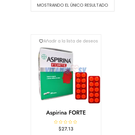
MOSTRANDO EL ÚNICO RESULTADO
Añadir a la lista de deseos
Aspirina FORTE
V
$
27.13
a
l