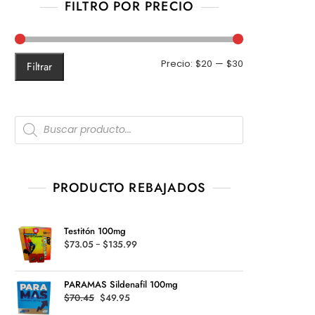
FILTRO POR PRECIO
Precio
Precio
Precio:
$20
—
$30
Filtrar
mínimo
máximo
Products
search
PRODUCTO REBAJADOS
Testitón 100mg
Rango
$
73.05
-
$
135.99
de
precios:
PARAMAS Sildenafil 100mg
desde
Original
Current
$
70.45
$
49.95
$73.05
price
price
hasta