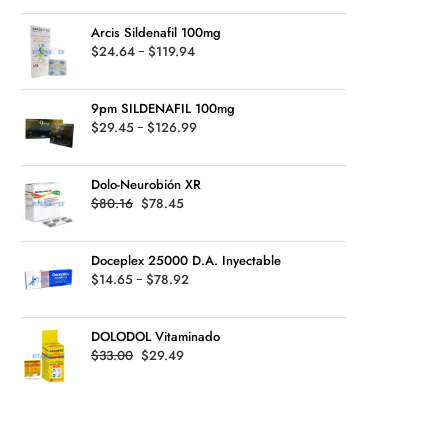
was:
is:
$135.99
Arcis Sildenafil 100mg
$70.45.
$49.95.
Rango
$
24.64
-
$
119.94
de
precios:
9pm SILDENAFIL 100mg
desde
Rango
$
29.45
-
$
126.99
$24.64
de
hasta
precios:
$119.94
Dolo-Neurobión XR
desde
Original
Current
$
80.16
$
78.45
$29.45
price
price
hasta
was:
is:
$126.99
Doceplex 25000 D.A. Inyectable
$80.16.
$78.45.
Rango
$
14.65
-
$
78.92
de
precios:
DOLODOL Vitaminado
desde
Original
Current
$
33.00
$
29.49
$14.65
price
price
hasta
was:
is:
$78.92
$33.00.
$29.49.