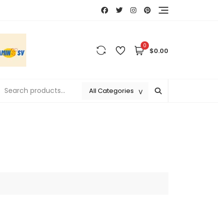
0
$0.00