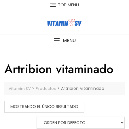
Skip
TOP MENU
to
content
MENU
Artribion vitaminado
>
>
Artribion vitaminado
VitaminsSV
Productos
MOSTRANDO EL ÚNICO RESULTADO