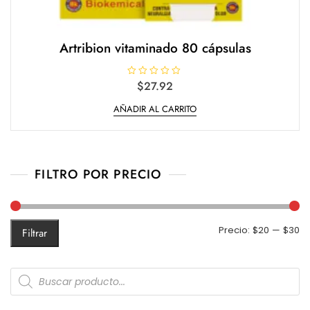
Artribion vitaminado 80 cápsulas
V
$
27.92
a
l
AÑADIR AL CARRITO
o
r
a
d
o
e
n
0
FILTRO POR PRECIO
d
e
5
Pr
Pr
Precio:
$20
—
$30
Filtrar
m
m
Products
search