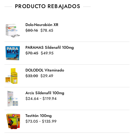
PRODUCTO REBAJADOS
Dolo-Neurobión XR
Original
Current
$
80.16
$
78.45
price
price
was:
is:
PARAMAS Sildenafil 100mg
$80.16.
$78.45.
Original
Current
$
70.45
$
49.95
price
price
was:
is:
DOLODOL Vitaminado
$70.45.
$49.95.
Original
Current
$
33.00
$
29.49
price
price
was:
is:
Arcis Sildenafil 100mg
$33.00.
$29.49.
Rango
$
24.64
-
$
119.94
de
precios:
Testitón 100mg
desde
Rango
$
73.05
-
$
135.99
$24.64
de
hasta
precios: