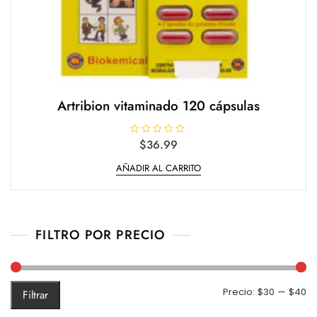
Artribion vitaminado 120 cápsulas
V
$
36.99
a
l
AÑADIR AL CARRITO
o
r
a
d
o
e
n
0
FILTRO POR PRECIO
d
e
5
Pr
Pr
Precio:
$30
—
$40
Filtrar
m
m