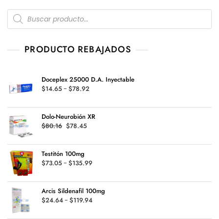
Products
search
PRODUCTO REBAJADOS
Doceplex 25000 D.A. Inyectable
Rango
$
14.65
-
$
78.92
de
precios:
Dolo-Neurobión XR
desde
Original
Current
$
80.16
$
78.45
$14.65
price
price
hasta
was:
is:
$78.92
Testitón 100mg
$80.16.
$78.45.
Rango
$
73.05
-
$
135.99
de
precios:
Arcis Sildenafil 100mg
desde
Rango
$
24.64
-
$
119.94
$73.05
de
hasta