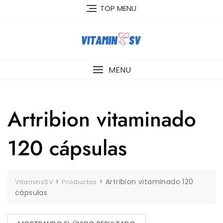
Skip
TOP MENU
to
content
MENU
Artribion vitaminado
120 cápsulas
>
>
Artribion vitaminado 120
VitaminsSV
Productos
cápsulas