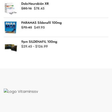
Dolo-Neurobión XR
desde
Original
Current
$
80.16
$
78.45
$24.64
price
price
hasta
was:
is:
$119.94
PARAMAS Sildenafil 100mg
$80.16.
$78.45.
Original
Current
$
70.45
$
49.95
price
price
was:
is:
9pm SILDENAFIL 100mg
$70.45.
$49.95.
Rango
$
29.45
-
$
126.99
de
precios:
desde
$29.45
hasta
$126.99