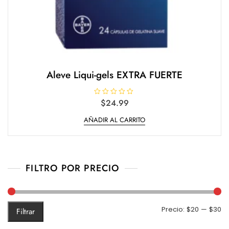
Aleve Liqui-gels EXTRA FUERTE
V
$
24.99
a
l
AÑADIR AL CARRITO
o
r
a
d
o
e
n
0
FILTRO POR PRECIO
d
e
5
Pr
Pr
Precio:
$20
—
$30
Filtrar
m
m