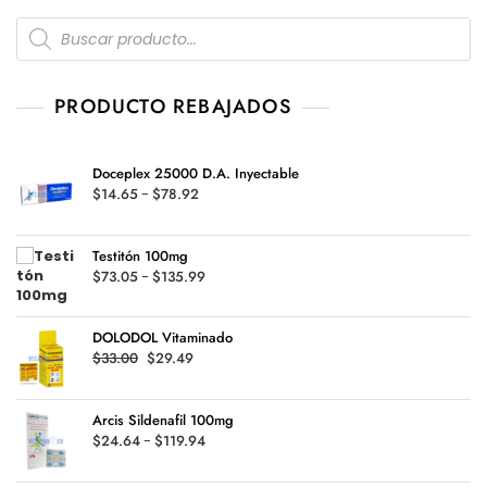
Products
search
PRODUCTO REBAJADOS
Doceplex 25000 D.A. Inyectable
Rango
$
14.65
-
$
78.92
de
precios:
Testitón 100mg
desde
Rango
$
73.05
-
$
135.99
$14.65
de
hasta
precios:
$78.92
DOLODOL Vitaminado
desde
Original
Current
$
33.00
$
29.49
$73.05
price
price
hasta
was:
is:
$135.99
Arcis Sildenafil 100mg
$33.00.
$29.49.
Rango
$
24.64
-
$
119.94
de
precios: