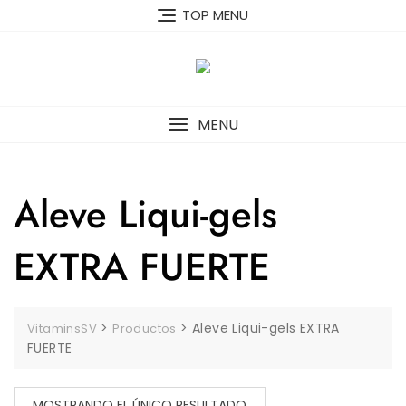
Skip
TOP MENU
to
content
MENU
Aleve Liqui-gels
EXTRA FUERTE
>
>
Aleve Liqui-gels EXTRA
VitaminsSV
Productos
FUERTE
MOSTRANDO EL ÚNICO RESULTADO