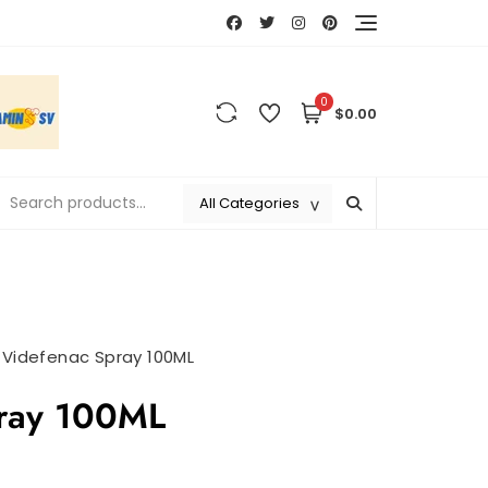
0
$0.00
>
Videfenac Spray 100ML
pray 100ML