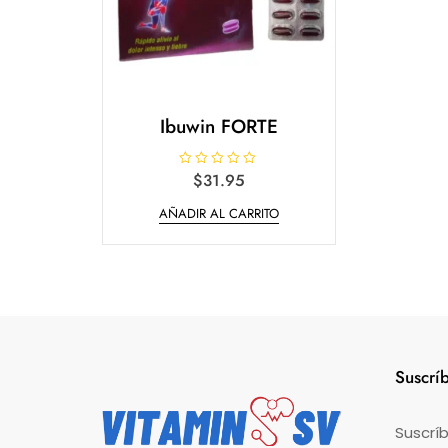
Ibuwin FORTE
V
$
31.95
a
l
AÑADIR AL CARRITO
o
r
a
d
o
e
n
0
d
e
5
Suscrí
Suscríb