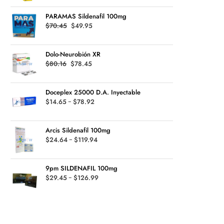
was:
is:
$135.99
PARAMAS Sildenafil 100mg
$33.00.
$29.49.
Original
Current
$
70.45
$
49.95
price
price
was:
is:
Dolo-Neurobión XR
$70.45.
$49.95.
Original
Current
$
80.16
$
78.45
price
price
was:
is:
Doceplex 25000 D.A. Inyectable
$80.16.
$78.45.
Rango
$
14.65
-
$
78.92
de
precios:
Arcis Sildenafil 100mg
desde
Rango
$
24.64
-
$
119.94
$14.65
de
hasta
precios:
$78.92
9pm SILDENAFIL 100mg
desde
Rango
$
29.45
-
$
126.99
$24.64
de
hasta
precios:
$119.94
desde
$29.45