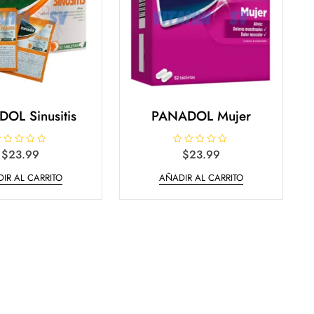
OL Sinusitis
PANADOL Mujer
$
23.99
V
$
23.99
a
l
IR AL CARRITO
AÑADIR AL CARRITO
o
r
a
d
o
e
n
0
d
e
5