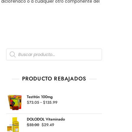
al diclofenaco o a cualquier otro componente del
Products
search
PRODUCTO REBAJADOS
Testitón 100mg
Rango
$
73.05
-
$
135.99
de
precios:
DOLODOL Vitaminado
desde
Original
Current
$
33.00
$
29.49
$73.05
price
price
hasta