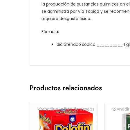
la producción de sustancias químicas en e
se administra por vía Topica y se recomiend
requiera desgasto fisico.
Fórmula:
diclofenaco sódico __________ 1 gr
Productos relacionados
Añadir a la lista de deseos
Añadir