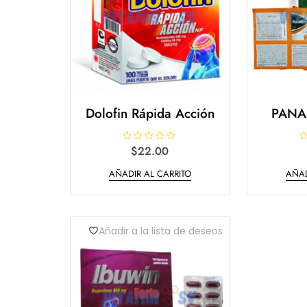
Dolofin Rápida Acción
PANAD
V
$
22.00
V
a
a
l
l
AÑADIR AL CARRITO
AÑAD
o
o
r
r
a
a
d
d
o
o
e
e
n
n
Añadir a la lista de deseos
0
0
d
d
e
e
5
5