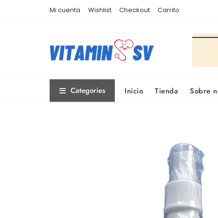
Skip
Mi cuenta
Wishlist
Checkout
Carrito
to
content
Categories
Inicio
Tienda
Sobre n