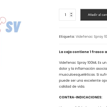
Videfenac
Añadir al carr
Spray
100ML
cantidad
Etiqueta:
Videfenac Spray 1
La caja contiene 1 frasco 
Videfenac Spray 100ML Es un
dolor y la inflamación asoci
musculoesqueléticas. Si suf
puede ser una excelente opci
calidad de vida.
CONTRA-INDICACIONES: