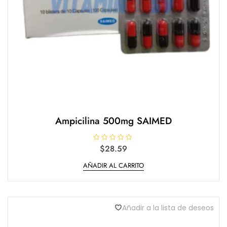
Ampicilina 500mg SAIMED
V
$
28.59
a
l
AÑADIR AL CARRITO
o
r
a
d
o
e
n
Añadir a la lista de deseos
0
d
e
5