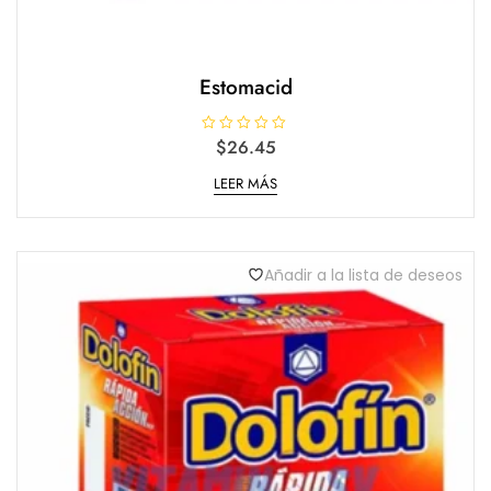
Estomacid
V
$
26.45
a
l
LEER MÁS
o
r
a
d
o
e
n
Añadir a la lista de deseos
0
d
e
5