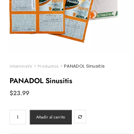
>
>
PANADOL Sinusitis
VitaminsSV
Productos
PANADOL Sinusitis
$
23.99
PANADOL
Añadir al carrito
Sinusitis
cantidad