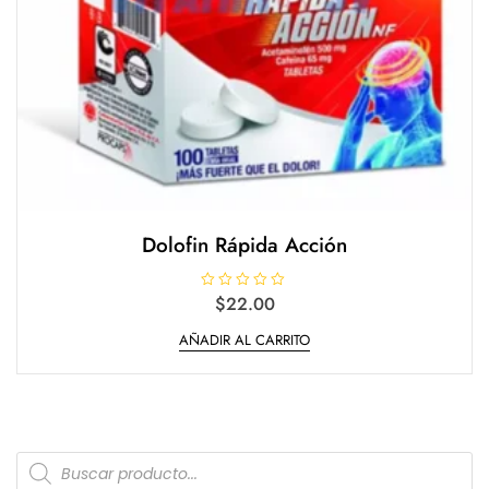
Dolofin Rápida Acción
V
$
22.00
a
l
AÑADIR AL CARRITO
o
r
a
d
o
e
n
0
d
Products
e
5
search