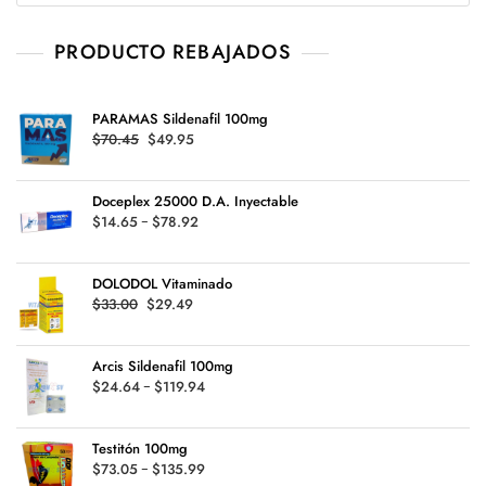
PRODUCTO REBAJADOS
PARAMAS Sildenafil 100mg
Original
Current
$
70.45
$
49.95
price
price
was:
is:
Doceplex 25000 D.A. Inyectable
$70.45.
$49.95.
Rango
$
14.65
-
$
78.92
de
precios:
DOLODOL Vitaminado
desde
Original
Current
$
33.00
$
29.49
$14.65
price
price
hasta
was:
is:
$78.92
Arcis Sildenafil 100mg
$33.00.
$29.49.
Rango
$
24.64
-
$
119.94
de
precios:
Testitón 100mg
desde
Rango
$
73.05
-
$
135.99
$24.64