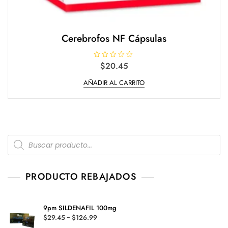
Cerebrofos NF Cápsulas
V
$
20.45
a
l
AÑADIR AL CARRITO
o
r
a
d
o
e
n
0
d
Products
e
5
search
PRODUCTO REBAJADOS
9pm SILDENAFIL 100mg
Rango
$
29.45
-
$
126.99
de