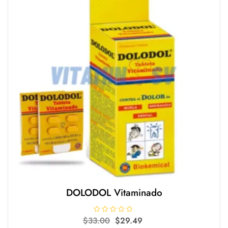
DOLODOL Vitaminado
Original
Current
$
33.00
V
$
29.49
a