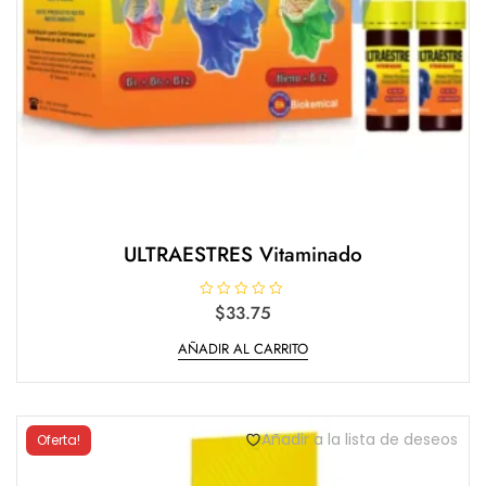
ULTRAESTRES Vitaminado
V
$
33.75
a
l
AÑADIR AL CARRITO
o
r
a
d
o
e
n
Añadir a la lista de deseos
Oferta!
0
d
e
5