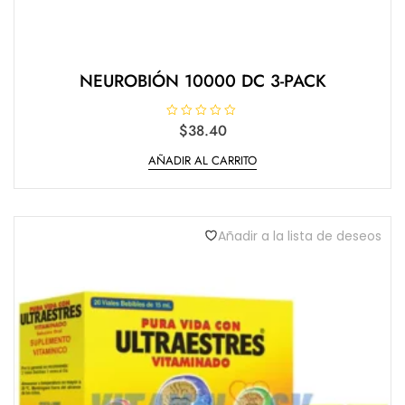
NEUROBIÓN 10000 DC 3-PACK
V
$
38.40
a
l
AÑADIR AL CARRITO
o
r
a
d
o
e
n
Añadir a la lista de deseos
0
d
e
5