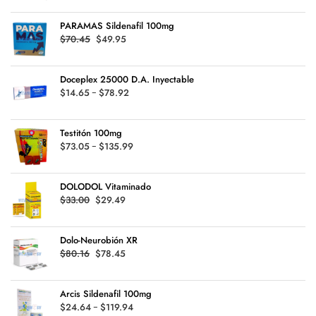
precios:
PARAMAS Sildenafil 100mg
desde
Original
Current
$
70.45
$
49.95
$29.45
price
price
hasta
was:
is:
$126.99
Doceplex 25000 D.A. Inyectable
$70.45.
$49.95.
Rango
$
14.65
-
$
78.92
de
precios:
Testitón 100mg
desde
Rango
$
73.05
-
$
135.99
$14.65
de
hasta
precios:
$78.92
DOLODOL Vitaminado
desde
Original
Current
$
33.00
$
29.49
$73.05
price
price
hasta
was:
is:
$135.99
Dolo-Neurobión XR
$33.00.
$29.49.
Original
Current
$
80.16
$
78.45
price
price
was:
is:
Arcis Sildenafil 100mg
$80.16.
$78.45.
Rango
$
24.64
-
$
119.94