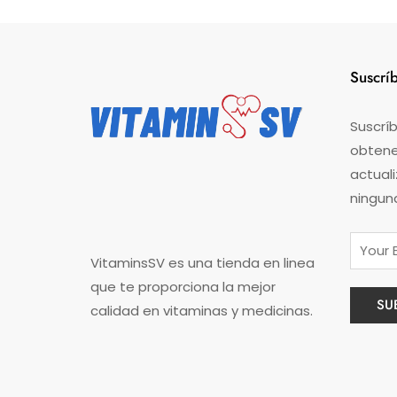
0
d
e
5
Suscrí
Suscríb
obtener
actual
ningun
VitaminsSV es una tienda en linea
que te proporciona la mejor
calidad en vitaminas y medicinas.