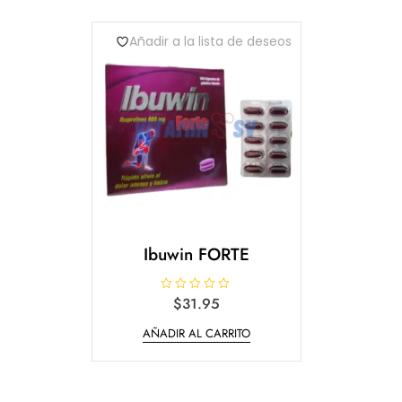
o
o
e
e
n
n
Añadir a la lista de deseos
0
0
d
d
e
e
5
5
Ibuwin FORTE
V
$
31.95
a
l
AÑADIR AL CARRITO
o
r
a
d
o
e
n