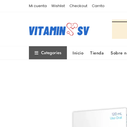
Skip
Mi cuenta
Wishlist
Checkout
Carrito
to
content
Categories
Inicio
Tienda
Sobre n