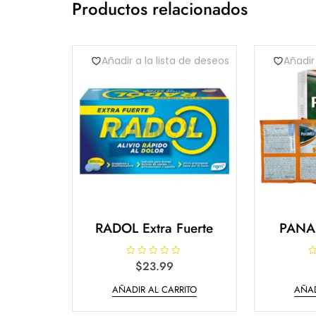
Productos relacionados
Añadir a la lista de deseos
Añadir
RADOL Extra Fuerte
PANAD
V
$
23.99
V
a
a
l
l
AÑADIR AL CARRITO
AÑAD
o
o
r
r
a
a
d
d