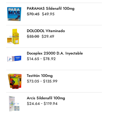
was:
is:
$126.99
PARAMAS Sildenafil 100mg
$80.16.
$78.45.
Original
Current
$
70.45
$
49.95
price
price
was:
is:
DOLODOL Vitaminado
$70.45.
$49.95.
Original
Current
$
33.00
$
29.49
price
price
was:
is:
Doceplex 25000 D.A. Inyectable
$33.00.
$29.49.
Rango
$
14.65
-
$
78.92
de
precios:
Testitón 100mg
desde
Rango
$
73.05
-
$
135.99
$14.65
de
hasta
precios:
$78.92
Arcis Sildenafil 100mg
desde
Rango
$
24.64
-
$
119.94
$73.05
de
hasta
precios:
$135.99
desde
$24.64