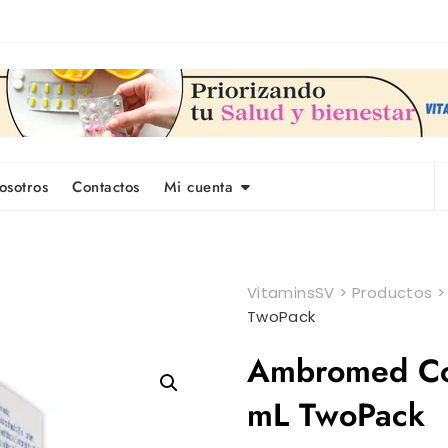
osotros
Contactos
Mi cuenta
VitaminsSV
>
Productos
TwoPack
Ambromed Co
mL TwoPack