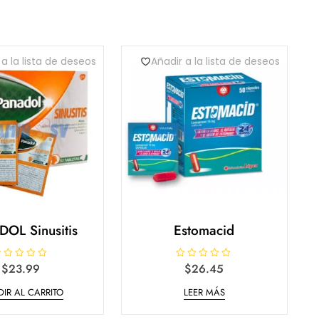
 a la lista de deseos
Añadir a la lista de deseos
OL Sinusitis
Estomacid
$
23.99
V
$
26.45
a
l
IR AL CARRITO
LEER MÁS
o
r
a
d