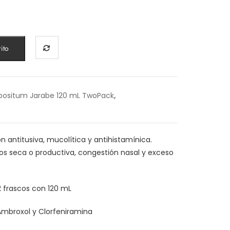
ito
situm Jarabe 120 mL TwoPack
,
n antitusiva, mucolítica y antihistamínica.
 tos seca o productiva, congestión nasal y exceso
 frascos con 120 mL
Ambroxol y Clorfeniramina