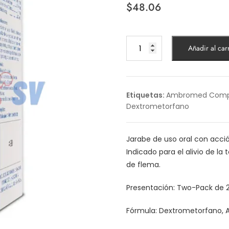
$
48.06
Ambromed
Añadir al carr
Compositum
Jarabe
120
mL
Etiquetas:
Ambromed Compo
TwoPack
Dextrometorfano
cantidad
Jarabe de uso oral con acció
Indicado para el alivio de la
de flema.
Presentación: Two-Pack de 2
Fórmula: Dextrometorfano, 