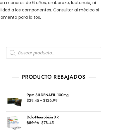
 en menores de 6 años, embarazo, lactancia, ni
ilidad a los componentes. Consultar al médico si
amento para la tos.
Products
search
PRODUCTO REBAJADOS
9pm SILDENAFIL 100mg
Rango
$
29.45
-
$
126.99
de
precios:
Dolo-Neurobión XR
desde
Original
Current
$
80.16
$
78.45
$29.45
price
price
hasta